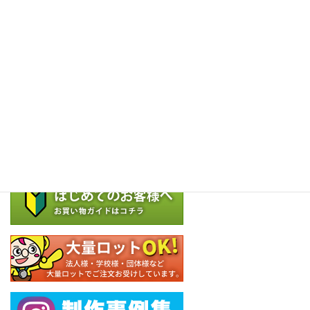
表彰用のアイテムにはいくつかの種類があり、どのように選べ
ばいいのかわからない方も多いと思います。 そこで今回は […]
固
固
固
1
2
3
»
定
定
定
ペ
ペ
ペ
品番検索
ー
ー
ー
ジ
ジ
ジ