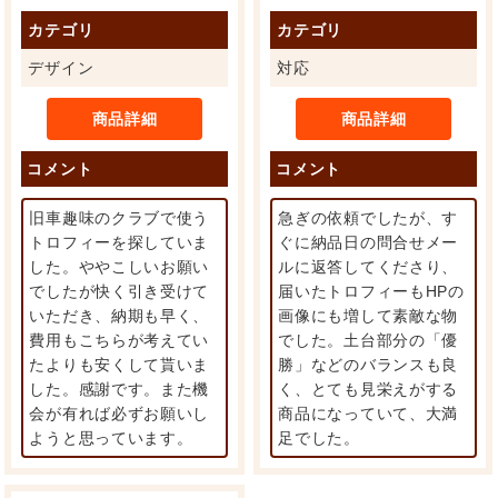
カテゴリ
カテゴリ
デザイン
対応
商品詳細
商品詳細
コメント
コメント
旧車趣味のクラブで使う
急ぎの依頼でしたが、す
トロフィーを探していま
ぐに納品日の問合せメー
した。ややこしいお願い
ルに返答してくださり、
でしたが快く引き受けて
届いたトロフィーもHPの
いただき、納期も早く、
画像にも増して素敵な物
費用もこちらが考えてい
でした。土台部分の「優
たよりも安くして貰いま
勝」などのバランスも良
した。感謝です。また機
く、とても見栄えがする
会が有れば必ずお願いし
商品になっていて、大満
ようと思っています。
足でした。