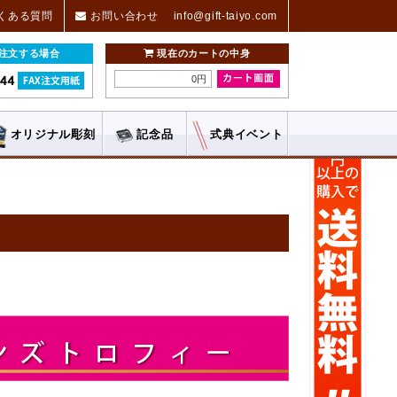
くある質問
お問い合わせ
info@gift-taiyo.com
ご注文する場合
現在のカートの中身
0円
オリジナル
彫刻
記念品
式典
イベント