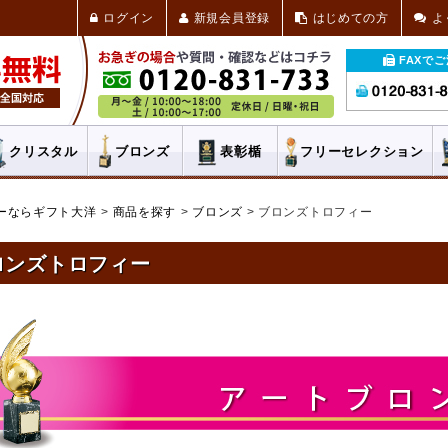
ログイン
新規会員登録
はじめての方
よ
FAXで
クリスタル
ブロンズ
表彰楯
フリー
セレクション
ーならギフト大洋
商品を探す
ブロンズ
ブロンズトロフィー
ロンズトロフィー