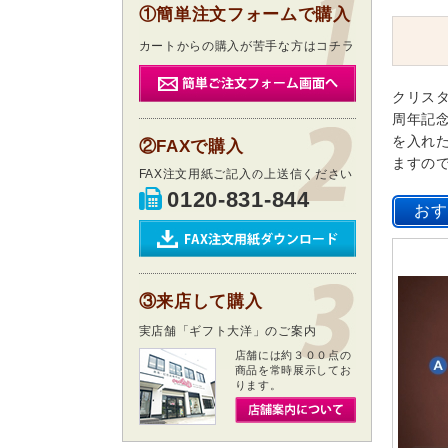
①簡単注文フォームで購入
カートからの購入が苦手な方はコチラ
クリス
周年記
を入れ
②FAXで購入
ますの
FAX注文用紙ご記入の上送信ください
0120-831-844
③来店して購入
実店舗「ギフト大洋」のご案内
店舗には約３００点の
商品を常時展示してお
ります。