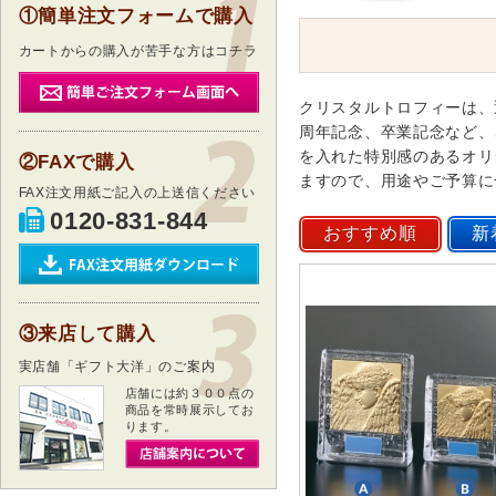
①簡単注文フォームで購入
カートからの購入が苦手な方はコチラ
クリスタルトロフィーは、
周年記念、卒業記念など、
を入れた特別感のあるオリ
②FAXで購入
ますので、用途やご予算に
FAX注文用紙ご記入の上送信ください
0120-831-844
③来店して購入
実店舗「ギフト大洋」のご案内
店舗には約３００点の
商品を常時展示してお
ります。