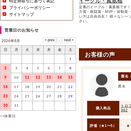
イーグル・鳳凰楯
特定商取引に基づく表記
定番のイーグル・鳳凰楯です！
プライバシーポリシー
力賞・敢闘賞・MVP・皆勤賞
サイトマップ
い方は自由自在！ 様々なシー
さい。
営業日のお知らせ
2026年8月
日
月
火
水
木
金
土
お客様の声
1
2
3
4
5
6
7
8
匿名
9
10
11
12
13
14
15
匿名
16
17
18
19
20
21
22
23
24
25
26
27
28
29
30
31
トロフ
購入商品
362
■
=休業日
評価（★1〜5）
★