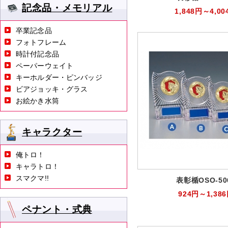
記念品・メモリアル
1,848円～4,00
卒業記念品
フォトフレーム
時計付記念品
ペーパーウェイト
キーホルダー・ピンバッジ
ビアジョッキ・グラス
お絵かき水筒
キャラクター
俺トロ！
キャラトロ！
スマクマ!!
表彰楯OSO-50
924円～1,38
ペナント・式典