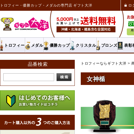
トロフィー・優勝カップ・メダルの専門店 ギフト大洋
ロ
トロフィー
メダル
優勝カップ
クリスタル
ブロンズ
表彰
トロフィーならギフト大洋
品番検索
女神楯