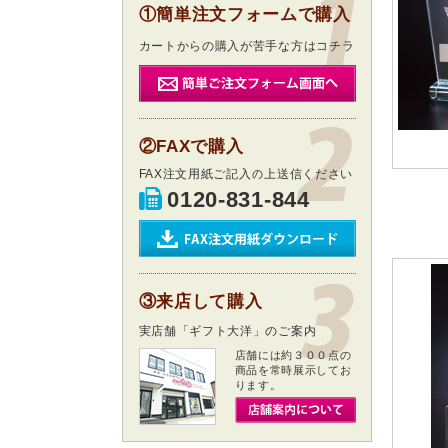
①簡単注文フォームで購入
カートからの購入が苦手な方はコチラ
②FAXで購入
FAX注文用紙ご記入の上送信ください
0120-831-844
③来店して購入
実店舗「ギフト大洋」のご案内
店舗には約３００点の
商品を常時展示してお
ります。