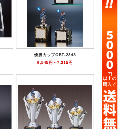
優勝カップOBT-2348
6,545円～7,315円