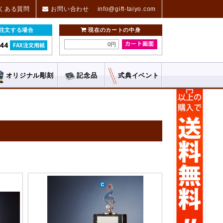
くある質問
お問い合わせ
info@gift-taiyo.com
ご注文する場合
現在のカートの中身
0円
オリジナル
彫刻
記念品
式典
イベント