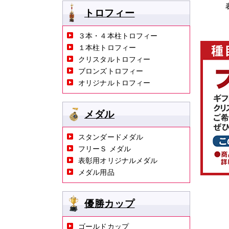
トロフィー
３本・４本柱トロフィー
１本柱トロフィー
クリスタルトロフィー
ブロンズトロフィー
オリジナルトロフィー
メダル
スタンダードメダル
フリーＳ メダル
表彰用オリジナルメダル
メダル用品
優勝カップ
ゴールドカップ