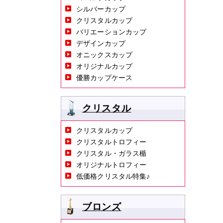
シルバーカップ
クリスタルカップ
バリエーションカップ
デザインカップ
オニックスカップ
オリジナルカップ
優勝カップケース
クリスタル
クリスタルカップ
クリスタルトロフィー
クリスタル・ガラス楯
オリジナルトロフィー
低価格クリスタル特集♪
ブロンズ