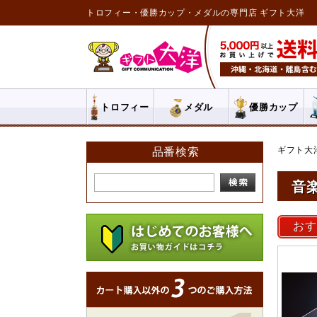
トロフィー・優勝カップ・メダルの専門店 ギフト大洋
トロフィー
メダル
優勝カップ
ギフト大
品番検索
音