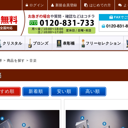
ログイン
新規会員登録
はじめての方
よ
FAXで
クリスタル
ブロンズ
表彰楯
フリー
セレクション
洋
商品を探す
音楽
楽