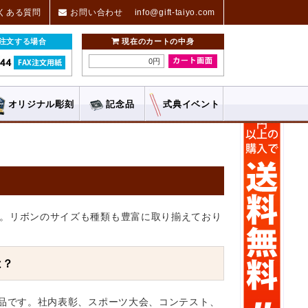
くある質問
お問い合わせ
info@gift-taiyo.com
ご注文する場合
現在のカートの中身
0円
オリジナル
彫刻
記念品
式典
イベント
。リボンのサイズも種類も豊富に取り揃えており
は？
品です。社内表彰、スポーツ大会、コンテスト、