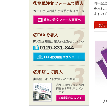
①簡単注文フォームで購入
周年記
を入れ
カートからの購入が苦手な方はコチラ
ますの
②FAXで購入
FAX注文用紙ご記入の上送信ください
0120-831-844
③来店して購入
実店舗「ギフト大洋」のご案内
店舗には約３００点の
商品を常時展示してお
ります。
リ