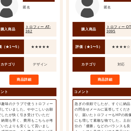
匿名
匿名
トロフィー AT-
トロフィー OT
購入商品
購入商品
362
3095
価（★1〜5）
★★★★★
評価（★1〜5）
★★★★☆
カテゴリ
デザイン
カテゴリ
対応
商品詳細
商品詳細
メント
コメント
車趣味のクラブで使うトロフィー
急ぎの依頼でしたが、すぐに納品
探していました。ややこしいお願
の問合せメールに返答してくださ
でしたが快く引き受けていただ
り、届いたトロフィーもHPの画
、納期も早く、費用もこちらが考
にも増して素敵な物でした。土台
ていたよりも安くして貰いまし
分の「優勝」などのバランスも良