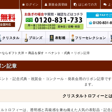
ログイン
新規会員登録
はじめての方
よ
FAXで
クリスタル
ブロンズ
表彰楯
フリー
セレクション
ーならギフト大洋
商品を探す
ペナント・式典
リボン記章
ボン記章
ベント・記念式典・祝賀会・コンクール・発表会用のリボン記章です
ます。
クリスタルトロフィーと
タルトロフィーは、透明感と高級感を兼ね備えた人気の表彰品・記念