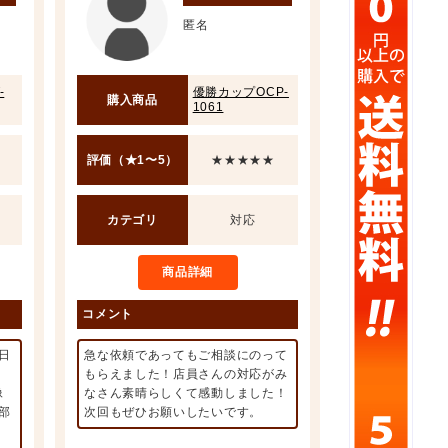
匿名
-
優勝カップOCP-
購入商品
1061
評価（★1〜5）
★★★★★
カテゴリ
対応
商品詳細
コメント
日
急な依頼であってもご相談にのって
もらえました！店員さんの対応がみ
像
なさん素晴らしくて感動しました！
部
次回もぜひお願いしたいです。