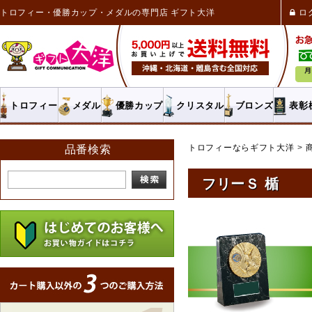
トロフィー・優勝カップ・メダルの専門店 ギフト大洋
ロ
トロフィー
メダル
優勝カップ
クリスタル
ブロンズ
表彰
トロフィーならギフト大洋
品番検索
フリーＳ 楯