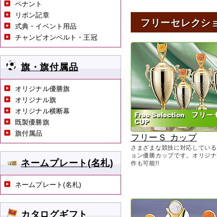
ペナント
リボン記章
フリーセレクシ
式典・イベント用品
チャンピオンベルト・王冠
旗・旗付属品
オリジナル優勝旗
オリジナル旗
オリジナル横断幕
既製優勝旗
旗付属品
フリーＳ カップ
さまざまな競技に対応している
ョン優勝カップです。オリジナ
ネームプレート(名札)
作も可能!!
ネームプレート(名札)
カタログギフト