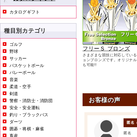
カタログギフト
種目別カテゴリ
ゴルフ
フリーＳ ブロンズ
野球
さまざまな競技に対応している
サッカー
ョンブロンズです。オリジナル
も可能!!
バスケットボール
バレーボール
音楽
柔道・空手
剣道
お客様の声
警察・消防士・消防団
安全・安全運転
釣り・ブラックバス
ダーツ
匿名
囲碁・将棋・麻雀
匿名
畜産