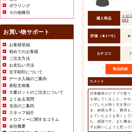
ボウリング
その他種目
トロフ
購入商品
362
お買い物サポート
評価（★1〜5）
★
お客様登録
初めてのお客様
カテゴリ
ご注文方法
お支払い方法
商品詳細
文字刻印について
データ入稿のご案内
コメント
表彰文例集
大量ロットのご注文について
旧車趣味のクラブで使う
よくある質問
を探していました。やや
いでしたが快く引き受け
当店のご案内
き、納期も早く、費用も
スタッフ紹介
えていたよりも安くして
トロフィーに関するコラム
た。感謝です。また機会
会社概要
ずお願いしようと思って