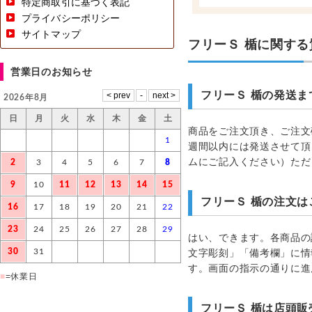
特定商取引に基づく表記
プライバシーポリシー
サイトマップ
フリーＳ 楯に関する
営業日のお知らせ
フリーＳ 楯の発送
2026年8月
日
月
火
水
木
金
土
商品をご注文頂き、ご注文
1
週間以内には発送させて頂
ムにご記入ください）ただ
2
3
4
5
6
7
8
9
10
11
12
13
14
15
フリーＳ 楯の注文
16
17
18
19
20
21
22
23
24
25
26
27
28
29
はい、できます。各商品の
30
31
文字彫刻」「備考欄」に情
す。画面の指示の通りに進
■
=休業日
フリーＳ 楯は店頭