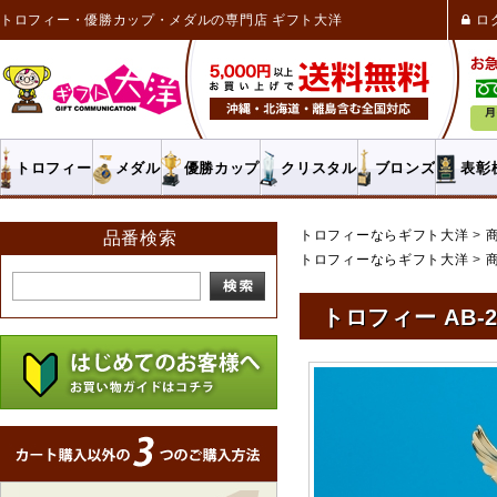
トロフィー・優勝カップ・メダルの専門店 ギフト大洋
ロ
トロフィー
メダル
優勝カップ
クリスタル
ブロンズ
表彰
トロフィーならギフト大洋
品番検索
トロフィーならギフト大洋
トロフィー AB-2