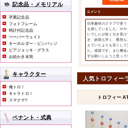
記念品・メモリアル
コメント
卒業記念品
フォトフレーム
旧車趣味のクラブで使う
を探していました。やや
時計付記念品
いでしたが快く引き受け
ペーパーウェイト
き、納期も早く、費用も
キーホルダー・ピンバッジ
えていたよりも安くして
ビアジョッキ・グラス
た。感謝です。また機会
ずお願いしようと思って
お絵かき水筒
キャラクター
人気トロフィー
俺トロ！
キャラトロ！
トロフィー AT
スマクマ!!
ペナント・式典