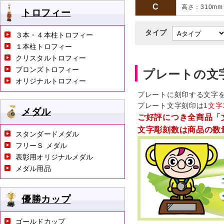
C
高さ：310m
トロフィー
タイプ
３本・４本柱トロフィー
１本柱トロフィー
クリスタルトロフィー
ブロンズトロフィー
プレートの文
オリジナルトロフィー
プレートに刻印する文字
プレート文字刻印は
1文字
メダル
ご好評につき全商品「
文字彫刻数は商品の数
スタンダードメダル
フリーＳ メダル
表彰用オリジナルメダル
メダル用品
優勝カップ
ゴールドカップ