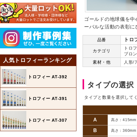
ゴールドの地球儀を中
ーバルな活動の表彰に
トロフ
品番
トロフ
カテゴリ
ブロン
人気トロフィーランキング
素材・他
人形/
トロフィー AT-392
タイプの選択
タイプと数量を選択して
トロフィー AT-391
A
トロフィー AT-307
高さ：415m
B
高さ：360m