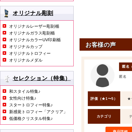
オリジナル彫刻
オリジナルレーザー彫刻楯
オリジナルガラス彫刻楯
オリジナルカラーUV印刷楯
お客様の声
オリジナルカップ
オリジナルトロフィー
オリジナルメダル
匿名
匿名
セレクション（特集）
和スタイル特集♪
女性向け特集♪
評価（★1〜5）
★
スタートロフィー特集♪
新感覚トロフィー「アクリア」
カテゴリ
低価格クリスタル特集♪
商品詳細