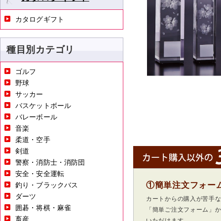
カタログギフト
種目別カテゴリ
ゴルフ
野球
サッカー
バスケットボール
バレーボール
音楽
柔道・空手
剣道
警察・消防士・消防団
安全・安全運転
①簡単注文フォー
釣り・ブラックバス
ダーツ
カートからの購入が苦手
囲碁・将棋・麻雀
「簡単ご注文フォーム」
畜産
いただけます。