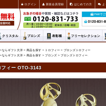
ログイン
新規会員登録
はじめての方
よ
FAXで
クリスタル
ブロンズ
表彰楯
フリー
セレクション
ーならギフト大洋
商品を探す
トロフィー
ブロンズトロフィー
ーならギフト大洋
商品を探す
ブロンズ
ブロンズトロフィー
フィー OTO-3143