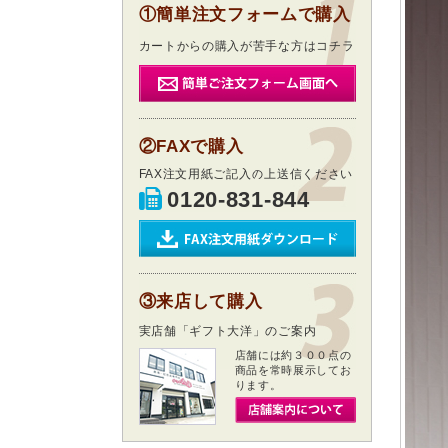
①簡単注文フォームで購入
カートからの購入が苦手な方はコチラ
②FAXで購入
FAX注文用紙ご記入の上送信ください
0120-831-844
③来店して購入
実店舗「ギフト大洋」のご案内
店舗には約３００点の
商品を常時展示してお
ります。