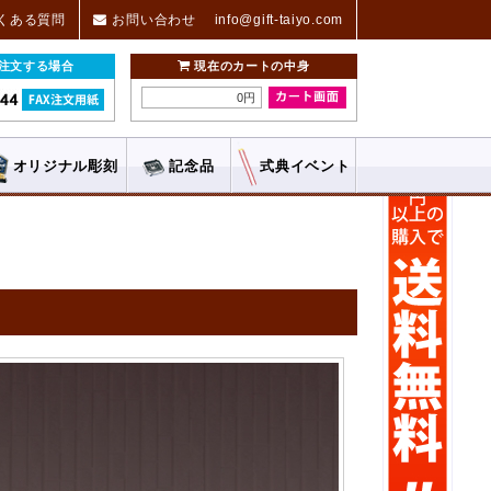
くある質問
お問い合わせ
info@gift-taiyo.com
ご注文する場合
現在のカートの中身
0円
オリジナル
彫刻
記念品
式典
イベント