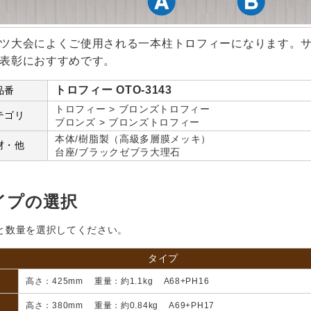
ツ大会によくご使用される一本柱トロフィーになります。
表彰におすすめです。
トロフィー OTO-3143
品番
トロフィー > ブロンズトロフィー
テゴリ
ブロンズ > ブロンズトロフィー
本体/樹脂製（高級多層膜メッキ）
材・他
台座/ブラックゼブラ大理石
イプの選択
と数量を選択してください。
タイプ
高さ：425mm 重量：約1.1kg A68+PH16
高さ：380mm 重量：約0.84kg A69+PH17