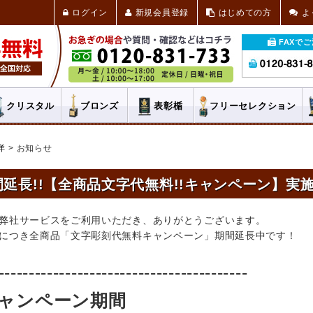
ログイン
新規会員登録
はじめての方
よ
FAXで
クリスタル
ブロンズ
表彰楯
フリー
セレクション
洋
お知らせ
間延長!!【全商品文字代無料!!キャンペーン】実
弊社サービスをご利用いただき、ありがとうございます。
につき全商品「文字彫刻代無料キャンペーン」期間延長中です！
-----------------------------------------
キャンペーン期間