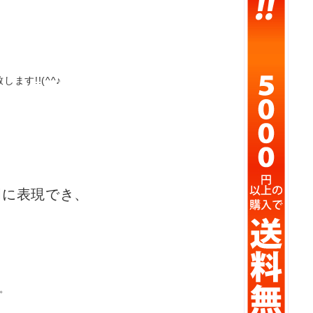
す!!(^^♪
】
明に表現でき、
。