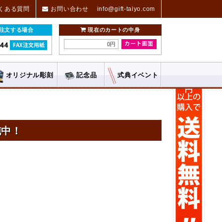
くある質問
お問い合わせ
info@gift-taiyo.com
ご注文する場合
現在のカートの中身
0円
オリジナル
彫刻
記念品
式典
イベント
施中！