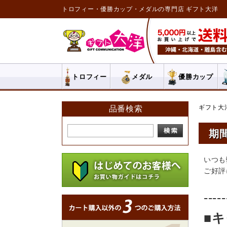
トロフィー・優勝カップ・メダルの専門店 ギフト大洋
トロフィー
メダル
優勝カップ
ギフト大
品番検索
期
いつも
ご好評
-----
■