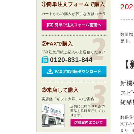
①簡単注文フォームで購入
20
カートからの購入が苦手な方はコチラ
-----
数量増
是非、
②FAXで購入
FAX注文用紙ご記入の上送信ください
0120-831-844
【
新機
③来店して購入
スピ
実店舗「ギフト大洋」のご案内
短納
店舗には約３００点の
商品を常時展示してお
ります。
お客様
文字の
また、