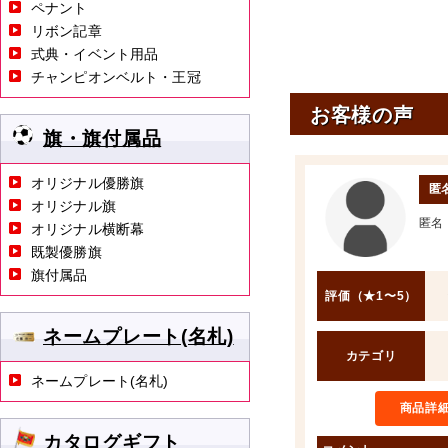
ペナント
リボン記章
式典・イベント用品
チャンピオンベルト・王冠
お客様の声
旗・旗付属品
オリジナル優勝旗
匿
オリジナル旗
匿名
オリジナル横断幕
既製優勝旗
旗付属品
評価（★1〜5）
ネームプレート(名札)
カテゴリ
ネームプレート(名札)
商品詳
カタログギフト