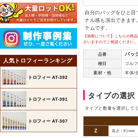
自分のバッグをひと目
ナル感も演出できます
テムです。
【納期について】こちらの商品
ざいますのでご相談ください。
バッグ
品番
人気トロフィーランキング
種目
ゴルフ
素材・他
本体/
トロフィー AT-392
タイプの選択
トロフィー AT-391
タイプと数量を選択して
トロフィー AT-307
Z
高さ：81mm