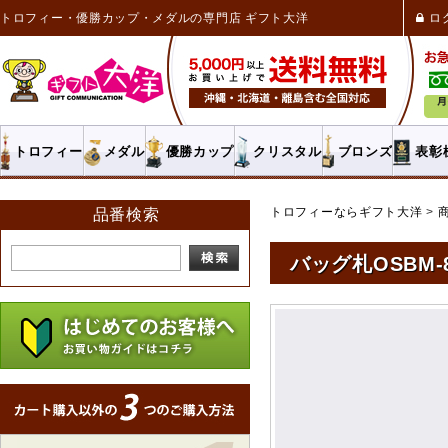
トロフィー・優勝カップ・メダルの専門店 ギフト大洋
ロ
トロフィー
メダル
優勝カップ
クリスタル
ブロンズ
表彰
トロフィーならギフト大洋
品番検索
バッグ札OSBM-8