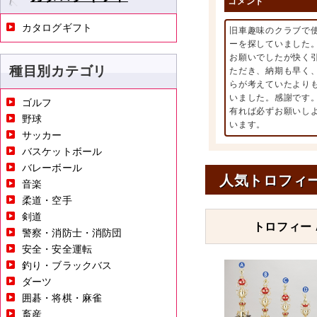
コメント
カタログギフト
旧車趣味のクラブで
ーを探していました
お願いでしたが快く
種目別カテゴリ
ただき、納期も早く
らが考えていたより
いました。感謝です
ゴルフ
有れば必ずお願いし
野球
います。
サッカー
バスケットボール
バレーボール
人気トロフィ
音楽
柔道・空手
剣道
トロフィー A
警察・消防士・消防団
安全・安全運転
釣り・ブラックバス
ダーツ
囲碁・将棋・麻雀
畜産