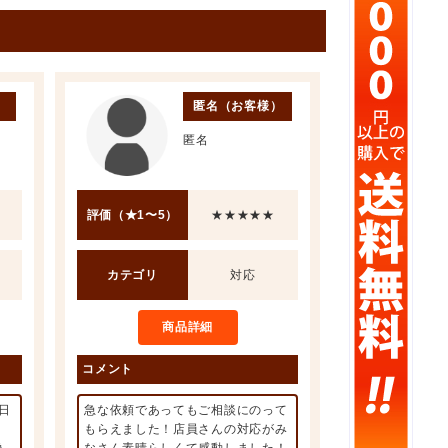
）
匿名（お客様）
匿名
評価（★1〜5）
★★★★★
カテゴリ
対応
商品詳細
コメント
日
急な依頼であってもご相談にのって
もらえました！店員さんの対応がみ