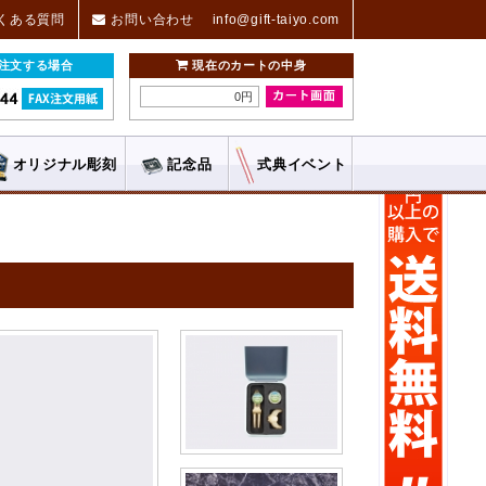
くある質問
お問い合わせ
info@gift-taiyo.com
ご注文する場合
現在のカートの中身
0円
オリジナル
彫刻
記念品
式典
イベント