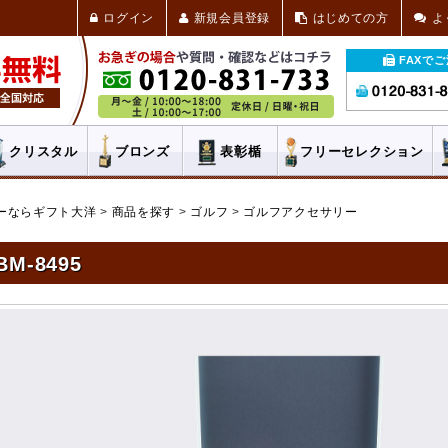
ログイン
新規会員登録
はじめての方
よ
FAXで
クリスタル
ブロンズ
表彰楯
フリー
セレクション
ーならギフト大洋
商品を探す
ゴルフ
ゴルフアクセサリー
BM-8495