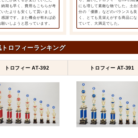
でしたが快く引き受けていただ
り、届いたトロフィーもHPの画
、納期も早く、費用もこちらが考
にも増して素敵な物でした。土台
ていたよりも安くして貰いまし
分の「優勝」などのバランスも良
。感謝です。また機会が有れば必
く、とても見栄えがする商品にな
お願いしようと思っています。
ていて、大満足でした。
気トロフィーランキング
トロフィー AT-392
トロフィー AT-391