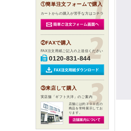
①簡単注文フォームで購入
カートからの購入が苦手な方はコチラ
②FAXで購入
FAX注文用紙ご記入の上送信ください
0120-831-844
③来店して購入
実店舗「ギフト大洋」のご案内
店舗には約３００点の
商品を常時展示してお
ります。