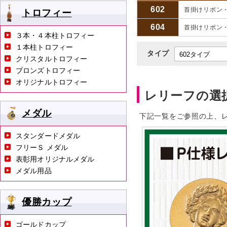
602
首掛けリボン
トロフィー
604
首掛けリボン
３本・４本柱トロフィー
１本柱トロフィー
タイプ
クリスタルトロフィー
ブロンズトロフィー
オリジナルトロフィー
レリーフの選
メダル
下記一覧をご参照の上、
スタンダードメダル
フリーＳ メダル
表彰用オリジナルメダル
メダル用品
優勝カップ
ゴールドカップ