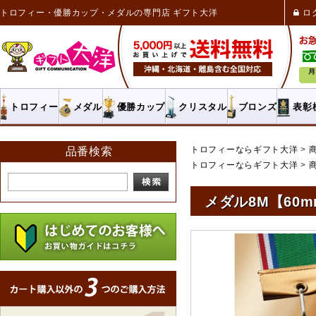
トロフィー・優勝カップ・メダルの専門店 ギフト大洋
ロ
トロフィー
メダル
優勝カップ
クリスタル
ブロンズ
表彰
トロフィーならギフト大洋
品番検索
トロフィーならギフト大洋
メダル8M【60