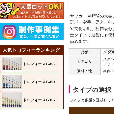
サッカーや野球の大会
野球、空手、柔道、剣
や文化活動、社内表彰
量タイプで運営にも便
高めます。
人気トロフィーランキング
メダル
品番
メダル
カテゴリ
トロフィー AT-392
フリー
素材・他
本体/
トロフィー AT-391
タイプの選択
トロフィー AT-307
タイプと数量を選択して