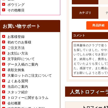
ボウリング
その他種目
カテゴリ
お買い物サポート
商品詳細
コメント
お客様登録
初めてのお客様
旧車趣味のクラブで使う
ご注文方法
を探していました。やや
お支払い方法
いでしたが快く引き受け
文字刻印について
き、納期も早く、費用も
えていたよりも安くして
データ入稿のご案内
た。感謝です。また機会
表彰文例集
ずお願いしようと思って
大量ロットのご注文について
よくある質問
当店のご案内
人気トロフィー
スタッフ紹介
トロフィーに関するコラム
会社概要
トロフィー AT