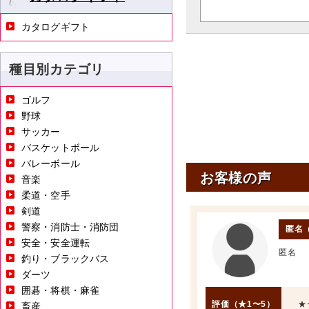
カタログギフト
種目別カテゴリ
ゴルフ
野球
サッカー
バスケットボール
バレーボール
お客様の声
音楽
柔道・空手
剣道
警察・消防士・消防団
匿名
安全・安全運転
匿名
釣り・ブラックバス
ダーツ
囲碁・将棋・麻雀
評価（★1〜5）
★
畜産