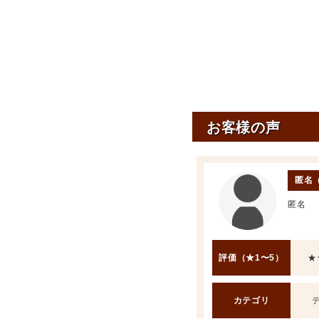
お客様の声
匿名
匿名
評価（★1〜5）
★
カテゴリ