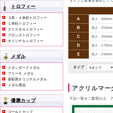
タイプと数量を選択して
トロフィー
３本・４本柱トロフィー
A
高さ：300mm
１本柱トロフィー
B
高さ：250mm
クリスタルトロフィー
ブロンズトロフィー
C
高さ：200m
オリジナルトロフィー
D
高さ：170mm
E
高さ：140mm
メダル
タイプ
スタンダードメダル
フリーＳ メダル
表彰用オリジナルメダル
メダル用品
アクリルマー
下記一覧をご参照の上、
優勝カップ
ゴールドカップ