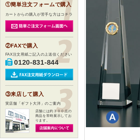
①簡単注文フォームで購入
カートからの購入が苦手な方はコチラ
②FAXで購入
FAX注文用紙ご記入の上送信ください
0120-831-844
③来店して購入
実店舗「ギフト大洋」のご案内
店舗には約３００点の
商品を常時展示してお
ります。