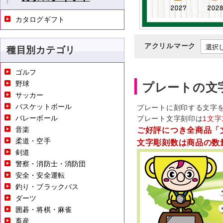
カタログギフト
アクリルマーク
種目別カテゴリ
ゴルフ
野球
プレートの文
サッカー
バスケットボール
プレートに刻印する文字
バレーボール
プレート文字刻印は
1文字
音楽
ご好評につき全商品「
柔道・空手
文字彫刻数は商品の数
剣道
警察・消防士・消防団
安全・安全運転
釣り・ブラックバス
ダーツ
囲碁・将棋・麻雀
畜産