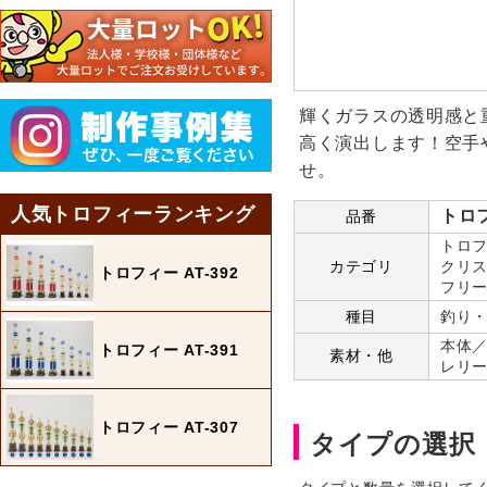
輝くガラスの透明感と
高く演出します！空手
せ。
人気トロフィーランキング
トロフ
品番
トロフ
カテゴリ
クリス
トロフィー AT-392
フリー
種目
釣り
本体
トロフィー AT-391
素材・他
レリー
トロフィー AT-307
タイプの選択