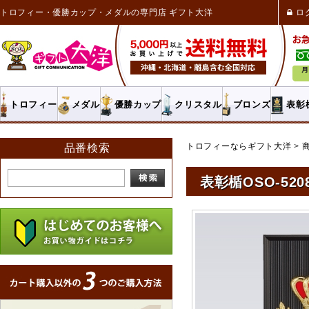
トロフィー・優勝カップ・メダルの専門店 ギフト大洋
ロ
トロフィー
メダル
優勝カップ
クリスタル
ブロンズ
表彰
トロフィーならギフト大洋
品番検索
表彰楯OSO-520