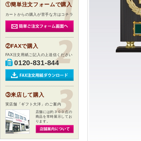
①簡単注文フォームで購入
カートからの購入が苦手な方はコチラ
②FAXで購入
FAX注文用紙ご記入の上送信ください
0120-831-844
③来店して購入
実店舗「ギフト大洋」のご案内
店舗には約３００点の
商品を常時展示してお
ります。