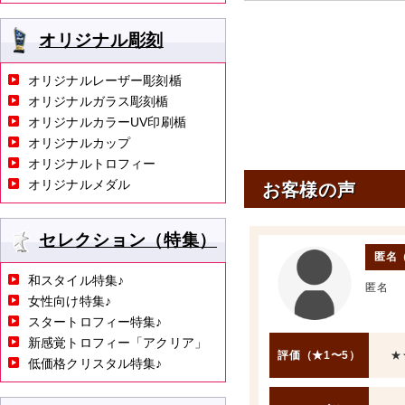
オリジナル彫刻
オリジナルレーザー彫刻楯
オリジナルガラス彫刻楯
オリジナルカラーUV印刷楯
オリジナルカップ
オリジナルトロフィー
オリジナルメダル
お客様の声
セレクション（特集）
匿名
和スタイル特集♪
匿名
女性向け特集♪
スタートロフィー特集♪
新感覚トロフィー「アクリア」
評価（★1〜5）
★
低価格クリスタル特集♪