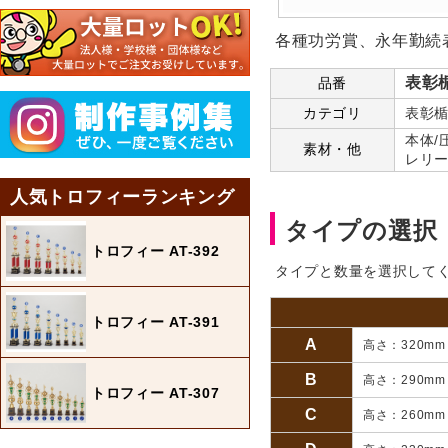
各種功労賞、永年勤続
表彰楯
品番
カテゴリ
表彰楯
本体/
素材・他
レリー
人気トロフィーランキング
タイプの選択
トロフィー AT-392
タイプと数量を選択して
トロフィー AT-391
A
高さ：320mm
B
高さ：290mm
トロフィー AT-307
C
高さ：260mm