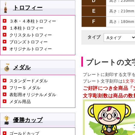
D
高さ：230mm
トロフィー
E
高さ：210mm
３本・４本柱トロフィー
F
高さ：180mm
１本柱トロフィー
クリスタルトロフィー
タイプ
ブロンズトロフィー
オリジナルトロフィー
プレートの文
メダル
プレートに刻印する文字
スタンダードメダル
プレート文字刻印は
1文字
フリーＳ メダル
ご好評につき全商品「
表彰用オリジナルメダル
文字彫刻数は商品の数
メダル用品
優勝カップ
ゴールドカップ