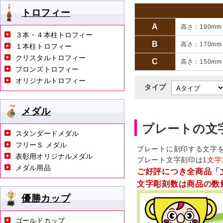
トロフィー
A
高さ：190mm
３本・４本柱トロフィー
B
高さ：170mm
１本柱トロフィー
クリスタルトロフィー
C
高さ：150mm
ブロンズトロフィー
オリジナルトロフィー
タイプ
メダル
プレートの文
スタンダードメダル
フリーＳ メダル
プレートに刻印する文字
表彰用オリジナルメダル
プレート文字刻印は
1文字
メダル用品
ご好評につき全商品「
文字彫刻数は商品の数
優勝カップ
ゴールドカップ