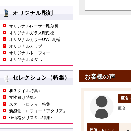
オリジナル彫刻
オリジナルレーザー彫刻楯
オリジナルガラス彫刻楯
オリジナルカラーUV印刷楯
オリジナルカップ
オリジナルトロフィー
オリジナルメダル
お客様の声
セレクション（特集）
和スタイル特集♪
女性向け特集♪
匿名
スタートロフィー特集♪
匿名
新感覚トロフィー「アクリア」
低価格クリスタル特集♪
評価（★1〜5）
★