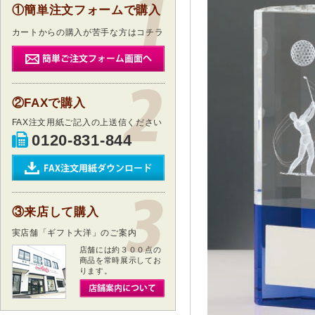
①簡単注文フォームで購入
カートからの購入が苦手な方はコチラ
②FAXで購入
FAX注文用紙ご記入の上送信ください
0120-831-844
③来店して購入
実店舗「ギフト大洋」のご案内
店舗には約３００点の
商品を常時展示してお
ります。