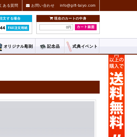
くある質問
お問い合わせ
info@gift-taiyo.com
ご注文する場合
現在のカートの中身
0円
オリジナル
彫刻
記念品
式典
イベント