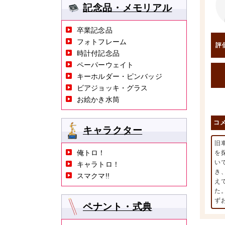
記念品・メモリアル
卒業記念品
フォトフレーム
評
時計付記念品
ペーパーウェイト
キーホルダー・ピンバッジ
ビアジョッキ・グラス
お絵かき水筒
コ
キャラクター
旧
俺トロ！
を
い
キャラトロ！
き
スマクマ!!
え
た
ず
ペナント・式典