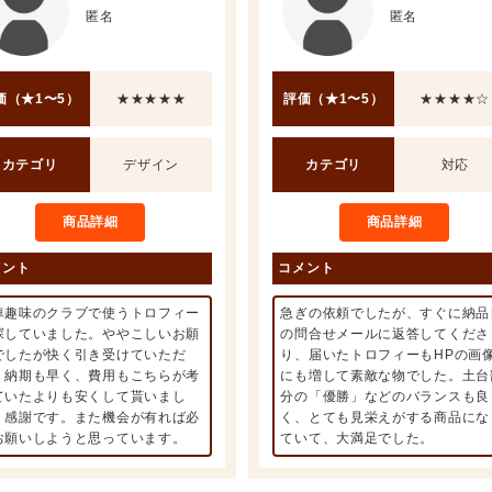
匿名
匿名
価（★1〜5）
★★★★★
評価（★1〜5）
★★★★☆
カテゴリ
デザイン
カテゴリ
対応
商品詳細
商品詳細
メント
コメント
車趣味のクラブで使うトロフィー
急ぎの依頼でしたが、すぐに納品
探していました。ややこしいお願
の問合せメールに返答してくださ
でしたが快く引き受けていただ
り、届いたトロフィーもHPの画
、納期も早く、費用もこちらが考
にも増して素敵な物でした。土台
ていたよりも安くして貰いまし
分の「優勝」などのバランスも良
。感謝です。また機会が有れば必
く、とても見栄えがする商品にな
お願いしようと思っています。
ていて、大満足でした。