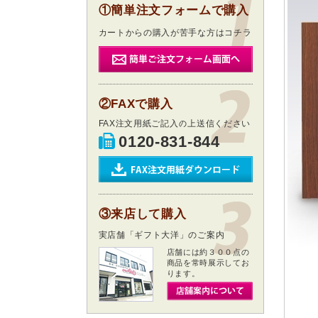
①簡単注文フォームで購入
カートからの購入が苦手な方はコチラ
②FAXで購入
FAX注文用紙ご記入の上送信ください
0120-831-844
③来店して購入
実店舗「ギフト大洋」のご案内
店舗には約３００点の
商品を常時展示してお
ります。