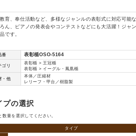
教育、奉仕活動など、多様なジャンルの表彰式に対応可能
ろん、ピアノの発表会やコンテストなどにも大活躍！ジャ
品です。
表彰楯OSO-5164
品番
表彰楯 > 王冠楯
テゴリ
表彰楯 > イーグル・鳳凰楯
本体／圧縮材
材・他
レリーフ・甲台／樹脂製
イプの選択
と数量を選択してください。
タイプ