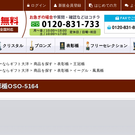
ログイン
新規会員登録
はじめての方
よ
FAXで
クリスタル
ブロンズ
表彰楯
フリー
セレクション
ーならギフト大洋
商品を探す
表彰楯
王冠楯
ーならギフト大洋
商品を探す
表彰楯
イーグル・鳳凰楯
楯OSO-5164