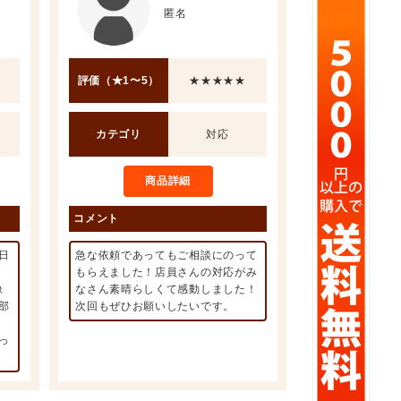
匿名
評価（★1〜5）
★★★★★
カテゴリ
対応
商品詳細
コメント
日
急な依頼であってもご相談にのって
もらえました！店員さんの対応がみ
像
なさん素晴らしくて感動しました！
部
次回もぜひお願いしたいです。
っ