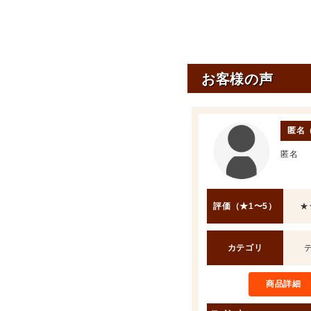
お客様の声
匿名
匿名
評価（★1〜5）
★
カテゴリ
商品詳細