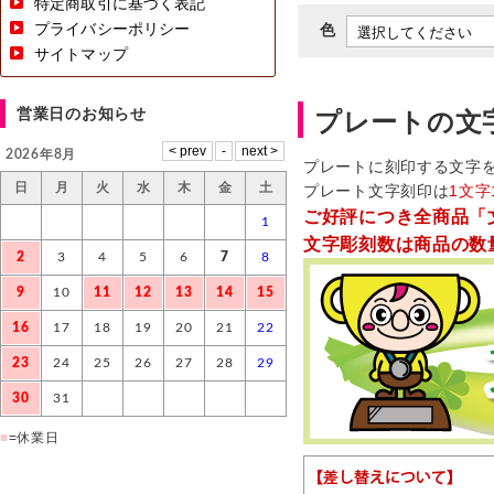
特定商取引に基づく表記
プライバシーポリシー
色
サイトマップ
営業日のお知らせ
プレートの文
2026年8月
プレートに刻印する文字
日
月
火
水
木
金
土
プレート文字刻印は
1文字
ご好評につき全商品「
1
文字彫刻数は商品の数
2
3
4
5
6
7
8
9
10
11
12
13
14
15
16
17
18
19
20
21
22
23
24
25
26
27
28
29
30
31
■
=休業日