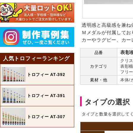
透明感と高級感を兼ね
Ｍメダルが付属してお
カーやラグビー、カー
表彰楯
品番
人気トロフィーランキング
クリス
カテゴリ
表彰楯
フリー
トロフィー AT-392
素材・他
本体/
トロフィー AT-391
タイプの選択
タイプと数量を選択して
トロフィー AT-307