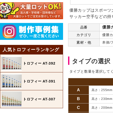
優勝カップはスポーツ
サッカー空手などの持
優勝カ
品番
カテゴリ
優勝カ
素材・他
本体/
人気トロフィーランキング
タイプの選択
トロフィー AT-392
タイプと数量を選択して
トロフィー AT-391
A
高さ：255m
B
トロフィー AT-307
高さ：230m
C
高さ：200m