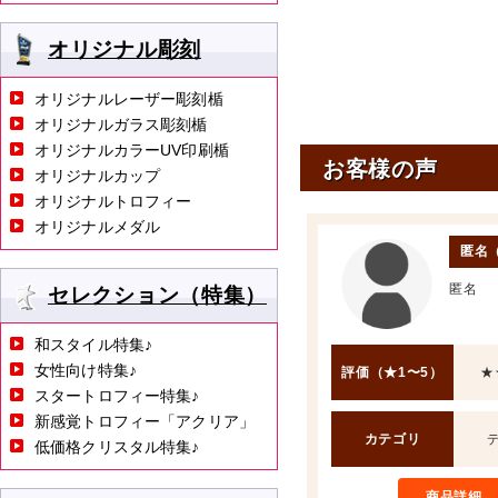
オリジナル彫刻
オリジナルレーザー彫刻楯
オリジナルガラス彫刻楯
オリジナルカラーUV印刷楯
お客様の声
オリジナルカップ
オリジナルトロフィー
オリジナルメダル
匿名
匿名
セレクション（特集）
和スタイル特集♪
女性向け特集♪
評価（★1〜5）
★
スタートロフィー特集♪
新感覚トロフィー「アクリア」
カテゴリ
低価格クリスタル特集♪
商品詳細