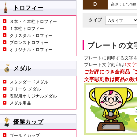
D
高さ：175m
トロフィー
タイプ
３本・４本柱トロフィー
１本柱トロフィー
クリスタルトロフィー
ブロンズトロフィー
プレートの文
オリジナルトロフィー
プレートに刻印する文字
プレート文字刻印は
1文字
メダル
ご好評につき全商品「
文字彫刻数は商品の数
スタンダードメダル
フリーＳ メダル
表彰用オリジナルメダル
メダル用品
優勝カップ
ゴールドカップ