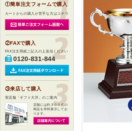
①簡単注文フォームで購入
カートからの購入が苦手な方はコチラ
②FAXで購入
FAX注文用紙ご記入の上送信ください
0120-831-844
③来店して購入
実店舗「ギフト大洋」のご案内
店舗には約３００点の
商品を常時展示してお
ります。