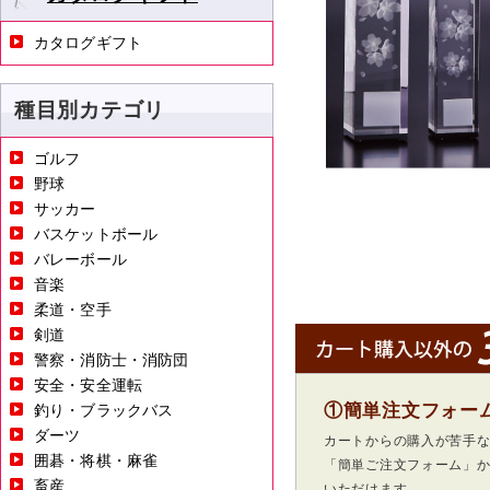
カタログギフト
種目別カテゴリ
ゴルフ
野球
サッカー
バスケットボール
バレーボール
音楽
柔道・空手
剣道
警察・消防士・消防団
安全・安全運転
①簡単注文フォー
釣り・ブラックバス
ダーツ
カートからの購入が苦手
囲碁・将棋・麻雀
「簡単ご注文フォーム」
畜産
いただけます。