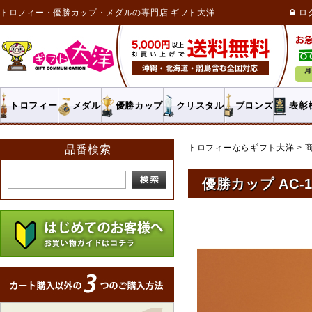
トロフィー・優勝カップ・メダルの専門店 ギフト大洋
ロ
トロフィー
メダル
優勝カップ
クリスタル
ブロンズ
表彰
トロフィーならギフト大洋
品番検索
優勝カップ AC-1