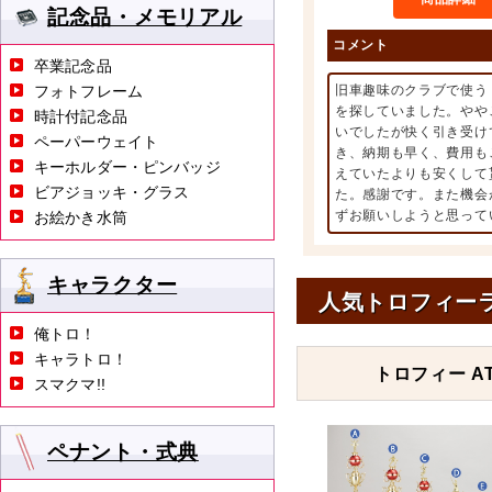
記念品・メモリアル
コメント
卒業記念品
フォトフレーム
旧車趣味のクラブで使う
を探していました。やや
時計付記念品
いでしたが快く引き受け
ペーパーウェイト
き、納期も早く、費用も
キーホルダー・ピンバッジ
えていたよりも安くして
ビアジョッキ・グラス
た。感謝です。また機会
ずお願いしようと思って
お絵かき水筒
キャラクター
人気トロフィー
俺トロ！
キャラトロ！
トロフィー AT
スマクマ!!
ペナント・式典