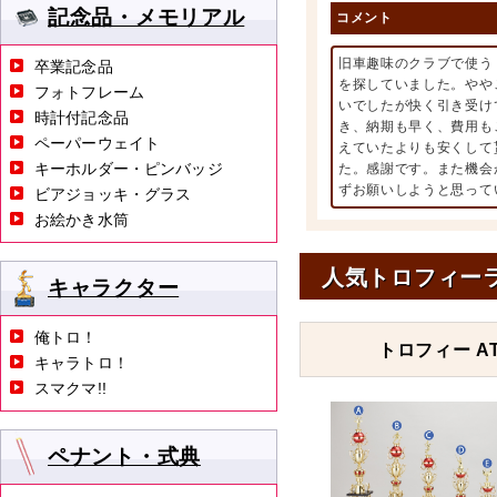
記念品・メモリアル
コメント
旧車趣味のクラブで使う
卒業記念品
を探していました。やや
フォトフレーム
いでしたが快く引き受け
時計付記念品
き、納期も早く、費用も
ペーパーウェイト
えていたよりも安くして
キーホルダー・ピンバッジ
た。感謝です。また機会
ずお願いしようと思って
ビアジョッキ・グラス
お絵かき水筒
人気トロフィー
キャラクター
俺トロ！
トロフィー AT
キャラトロ！
スマクマ!!
ペナント・式典