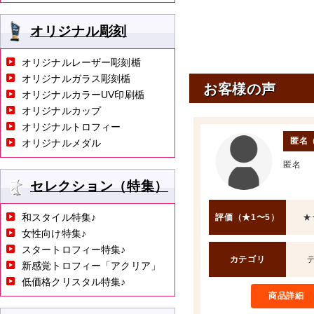
オリジナル彫刻
オリジナルレーザー彫刻楯
オリジナルガラス彫刻楯
お客様の声
オリジナルカラーUV印刷楯
オリジナルカップ
オリジナルトロフィー
匿名
オリジナルメダル
匿名
セレクション（特集）
和スタイル特集♪
評価（★1〜5）
★
女性向け特集♪
スタートロフィー特集♪
カテゴリ
新感覚トロフィー「アクリア」
低価格クリスタル特集♪
商品詳細