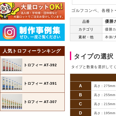
ゴルフコンペ、各種ト
優勝カ
品番
カテゴリ
優勝カ
素材・他
本体/
人気トロフィーランキング
タイプの選択
トロフィー AT-392
タイプと数量を選択して
トロフィー AT-391
A
高さ：275m
B
高さ：255m
トロフィー AT-307
C
高さ：215m
D
高さ：195m