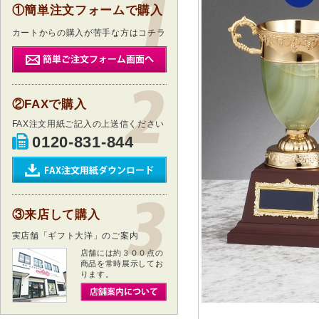
①簡単注文フォームで購入
カートからの購入が苦手な方はコチラ
②FAXで購入
FAX注文用紙ご記入の上送信ください
0120-831-844
③来店して購入
実店舗「ギフト大洋」のご案内
店舗には約３００点の
商品を常時展示してお
ります。