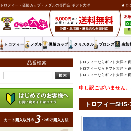
トロフィー・優勝カップ・メダルの専門店 ギフト大洋
ロ
トロフィー
メダル
優勝カップ
クリスタル
ブロンズ
表彰
トロフィーならギフト大洋
品番検索
トロフィーならギフト大洋
トロフィーならギフト大洋
申し訳ございません。
トロフィーSHS-70