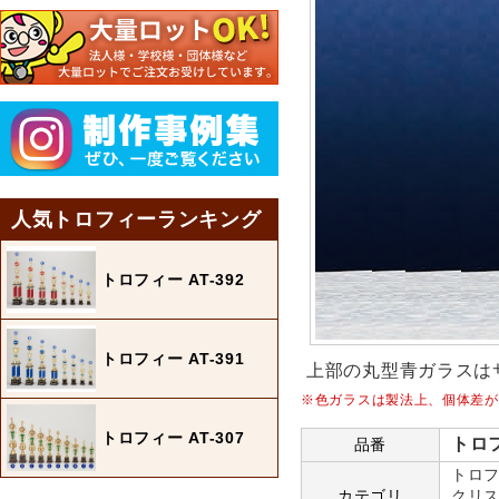
人気トロフィーランキング
トロフィー AT-392
トロフィー AT-391
上部の丸型青ガラスは
※色ガラスは製法上、個体差が
トロフィー AT-307
トロフ
品番
トロフ
カテゴリ
クリス