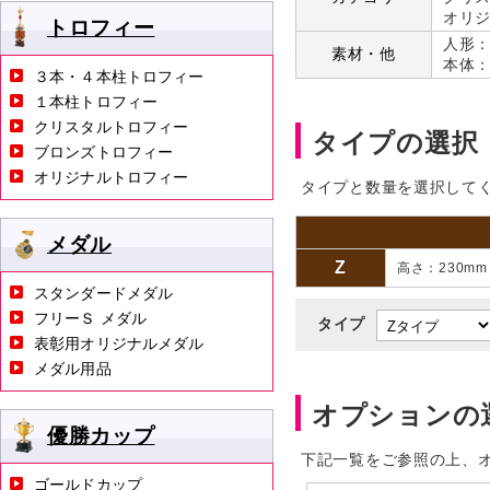
オリジ
トロフィー
人形
素材・他
本体
３本・４本柱トロフィー
１本柱トロフィー
クリスタルトロフィー
タイプの選択
ブロンズトロフィー
オリジナルトロフィー
タイプと数量を選択して
メダル
Z
高さ：230m
スタンダードメダル
フリーＳ メダル
タイプ
表彰用オリジナルメダル
メダル用品
オプションの
優勝カップ
下記一覧をご参照の上、
ゴールドカップ