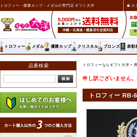
トロフィー・優勝カップ・メダルの専門店 ギフト大洋
ロ
トロフィー
メダル
優勝カップ
クリスタル
ブロンズ
表彰
トロフィーならギフト大洋
品番検索
申し訳ございません。
トロフィー RB-