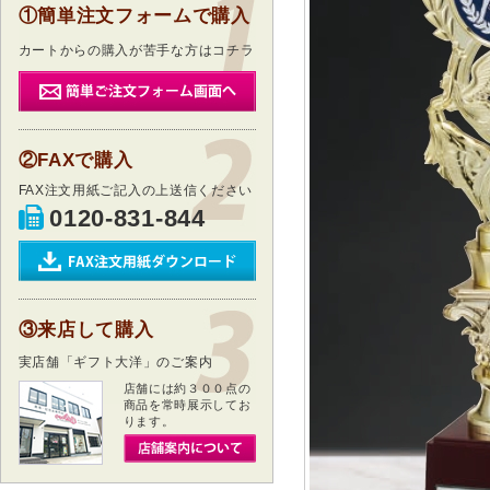
①簡単注文フォームで購入
カートからの購入が苦手な方はコチラ
②FAXで購入
FAX注文用紙ご記入の上送信ください
0120-831-844
③来店して購入
実店舗「ギフト大洋」のご案内
店舗には約３００点の
商品を常時展示してお
ります。