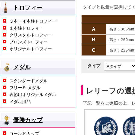
トロフィー
タイプと数量を選択して
３本・４本柱トロフィー
１本柱トロフィー
A
高さ：305m
クリスタルトロフィー
B
高さ：260m
ブロンズトロフィー
オリジナルトロフィー
C
高さ：225m
タイプ
メダル
スタンダードメダル
フリーＳ メダル
レリーフの選
表彰用オリジナルメダル
メダル用品
下記一覧をご参照の上、
優勝カップ
ゴールドカップ