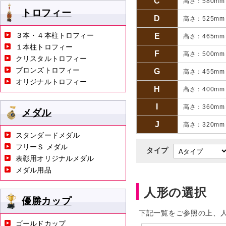
C
高さ：580m
トロフィー
D
高さ：525m
３本・４本柱トロフィー
E
高さ：465m
１本柱トロフィー
F
高さ：500m
クリスタルトロフィー
ブロンズトロフィー
G
高さ：455m
オリジナルトロフィー
H
高さ：400m
I
高さ：360m
メダル
J
高さ：320m
スタンダードメダル
フリーＳ メダル
タイプ
表彰用オリジナルメダル
メダル用品
人形の選択
優勝カップ
下記一覧をご参照の上、
ゴールドカップ