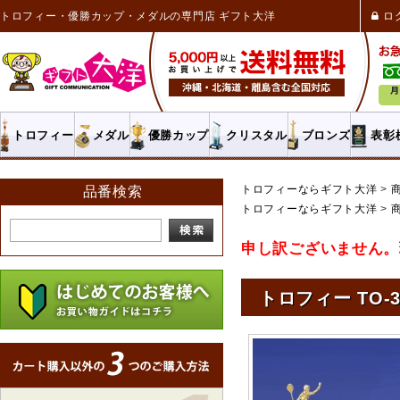
トロフィー・優勝カップ・メダルの専門店 ギフト大洋
ロ
トロフィー
メダル
優勝カップ
クリスタル
ブロンズ
表彰
トロフィーならギフト大洋
品番検索
トロフィーならギフト大洋
申し訳ございません。
トロフィー TO-3