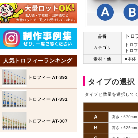
トロフ
品番
トロフ
カテゴリ
トロフ
素材・他
■本体
人気トロフィーランキング
トロフィー AT-392
タイプの選択
タイプと数量を選択して
トロフィー AT-391
A
高さ：670m
トロフィー AT-307
B
高さ：625m