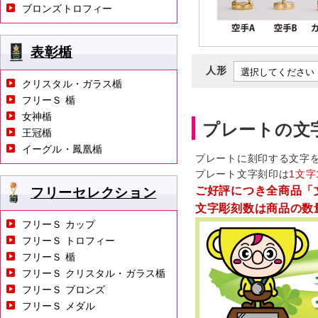
ブロンズトロフィー
表彰楯
人形
クリスタル・ガラス楯
フリーＳ 楯
女神楯
プレートの文
王冠楯
イーグル・鳳凰楯
プレートに刻印する文字
プレート文字刻印は
1文字
ご好評につき全商品「
フリーセレクション
文字彫刻数は商品の数
フリーＳ カップ
フリーＳ トロフィー
フリーＳ 楯
フリーＳ クリスタル・ガラス楯
フリーＳ ブロンズ
フリーＳ メダル