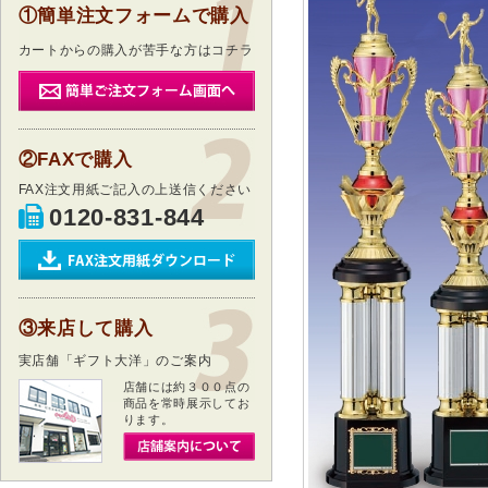
①簡単注文フォームで購入
カートからの購入が苦手な方はコチラ
②FAXで購入
FAX注文用紙ご記入の上送信ください
0120-831-844
③来店して購入
実店舗「ギフト大洋」のご案内
店舗には約３００点の
商品を常時展示してお
ります。