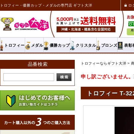
トロフィー・優勝カップ・メダルの専門店 ギフト大洋
ロ
トロフィー
メダル
優勝カップ
クリスタル
ブロンズ
表彰
トロフィーならギフト大洋
品番検索
申し訳ございません。
トロフィー T-32