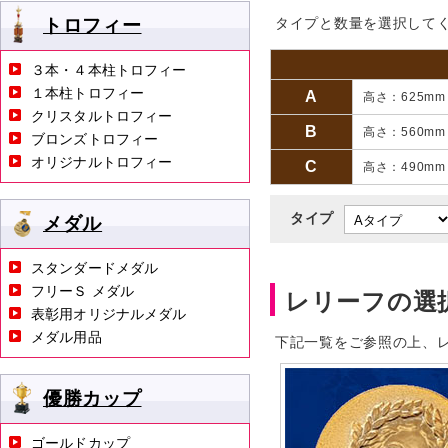
トロフィー
タイプと数量を選択して
３本・４本柱トロフィー
１本柱トロフィー
A
高さ：625m
クリスタルトロフィー
B
高さ：560m
ブロンズトロフィー
オリジナルトロフィー
C
高さ：490m
タイプ
メダル
スタンダードメダル
フリーＳ メダル
レリーフの選
表彰用オリジナルメダル
メダル用品
下記一覧をご参照の上、
優勝カップ
ゴールドカップ