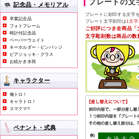
プレートの文
記念品・メモリアル
プレートに刻印する文字
卒業記念品
プレート文字刻印は
1文字
フォトフレーム
ご好評につき全商品「
時計付記念品
文字彫刻数は商品の数
ペーパーウェイト
キーホルダー・ピンバッジ
ビアジョッキ・グラス
お絵かき水筒
キャラクター
俺トロ！
キャラトロ！
スマクマ!!
ペナント・式典