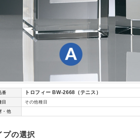
トロフィー BW-2668（テニス）
品番
種目
その他種目
材・他
イプの選択