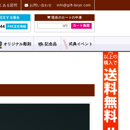
くある質問
お問い合わせ
info@gift-taiyo.com
ご注文する場合
現在のカートの中身
0円
オリジナル
彫刻
記念品
式典
イベント