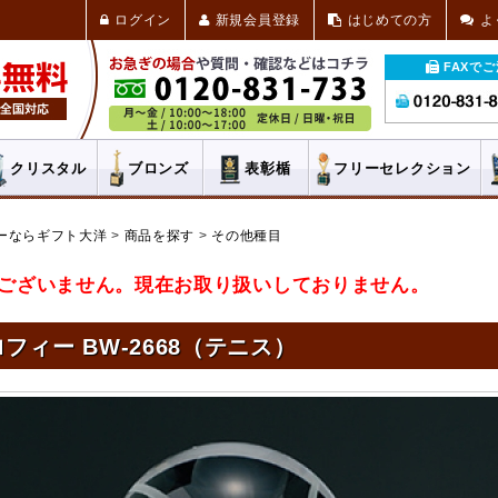
ログイン
新規会員登録
はじめての方
よ
FAXで
クリスタル
ブロンズ
表彰楯
フリー
セレクション
ーならギフト大洋
商品を探す
その他種目
ございません。現在お取り扱いしておりません。
フィー BW-2668（テニス）