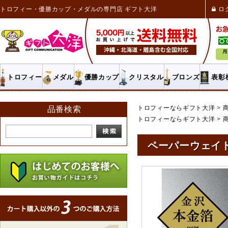
トロフィー・優勝カップ・メダルの専門店 ギフト大洋
ロ
トロフィー
メダル
優勝カップ
クリスタル
ブロンズ
表彰
トロフィーならギフト大洋
品番検索
トロフィーならギフト大洋
ペーパーウェイト 