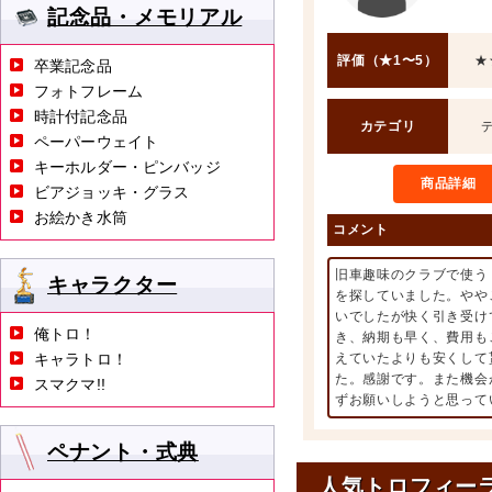
記念品・メモリアル
評価（★1〜5）
★
卒業記念品
フォトフレーム
時計付記念品
カテゴリ
ペーパーウェイト
キーホルダー・ピンバッジ
商品詳細
ビアジョッキ・グラス
お絵かき水筒
コメント
旧車趣味のクラブで使う
キャラクター
を探していました。やや
いでしたが快く引き受け
俺トロ！
き、納期も早く、費用も
キャラトロ！
えていたよりも安くして
た。感謝です。また機会
スマクマ!!
ずお願いしようと思って
ペナント・式典
人気トロフィー