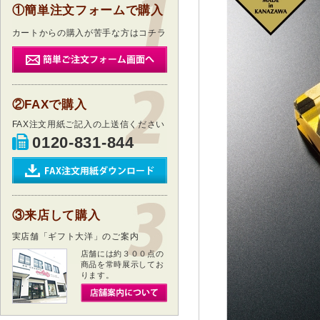
①簡単注文フォームで購入
カートからの購入が苦手な方はコチラ
②FAXで購入
FAX注文用紙ご記入の上送信ください
0120-831-844
③来店して購入
実店舗「ギフト大洋」のご案内
店舗には約３００点の
商品を常時展示してお
ります。