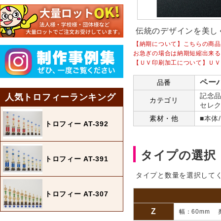
伝統のデザインを美し
【納期について】こちらの商品
お急ぎの場合は納期短縮出来る
【ＵＶ印刷加工について】ＵＶ
ペーパ
品番
記念品
人気トロフィーランキング
カテゴリ
セレク
素材・他
■本体
トロフィー AT-392
タイプの選択
トロフィー AT-391
タイプと数量を選択して
トロフィー AT-307
Z
幅：60mm 