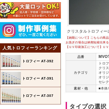
クリスタルトロフィー
【納期について】こちらの商品
お急ぎの場合は納期短縮出来る
【ＵＶ印刷加工について】ＵＶ
人気トロフィーランキング
MVO
品番
トロフィー AT-392
トロフ
クリス
カテゴリ
オリジ
オリジ
トロフィー AT-391
セレク
素材・他
■本体
トロフィー AT-307
タイプの選択