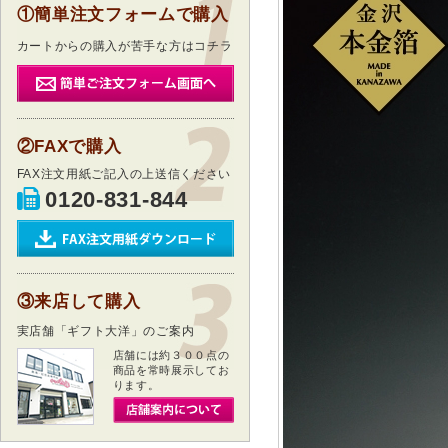
①簡単注文フォームで購入
カートからの購入が苦手な方はコチラ
②FAXで購入
FAX注文用紙ご記入の上送信ください
0120-831-844
③来店して購入
実店舗「ギフト大洋」のご案内
店舗には約３００点の
商品を常時展示してお
ります。