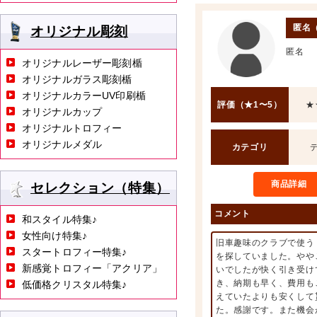
匿名
オリジナル彫刻
匿名
オリジナルレーザー彫刻楯
オリジナルガラス彫刻楯
オリジナルカラーUV印刷楯
評価（★1〜5）
★
オリジナルカップ
オリジナルトロフィー
オリジナルメダル
カテゴリ
商品詳細
セレクション（特集）
コメント
和スタイル特集♪
女性向け特集♪
旧車趣味のクラブで使う
スタートロフィー特集♪
を探していました。やや
新感覚トロフィー「アクリア」
いでしたが快く引き受け
き、納期も早く、費用も
低価格クリスタル特集♪
えていたよりも安くして
た。感謝です。また機会