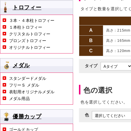
トロフィー
タイプと数量を選択して
３本・４本柱トロフィー
１本柱トロフィー
A
高さ：215mm
クリスタルトロフィー
B
ブロンズトロフィー
高さ：165m
オリジナルトロフィー
C
高さ：120m
メダル
タイプ
スタンダードメダル
フリーＳ メダル
色の選択
表彰用オリジナルメダル
メダル用品
色を選択してください。
色
優勝カップ
ゴールドカップ