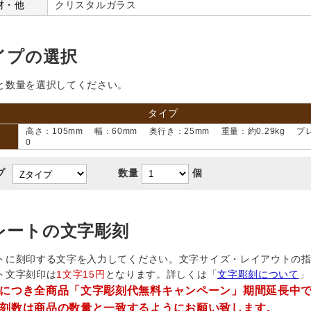
材・他
クリスタルガラス
イプの選択
と数量を選択してください。
タイプ
高さ：105mm 幅：60mm 奥行き：25mm 重量：約0.29kg プレ
0
プ
数量
個
レートの文字彫刻
トに刻印する文字を入力してください。文字サイズ・レイアウトの
ト文字刻印は
1文字15円
となります。詳しくは「
文字彫刻について
」
につき全商品「文字彫刻代無料キャンペーン」期間延長中
刻数は商品の数量と一致するようにお願い致します。