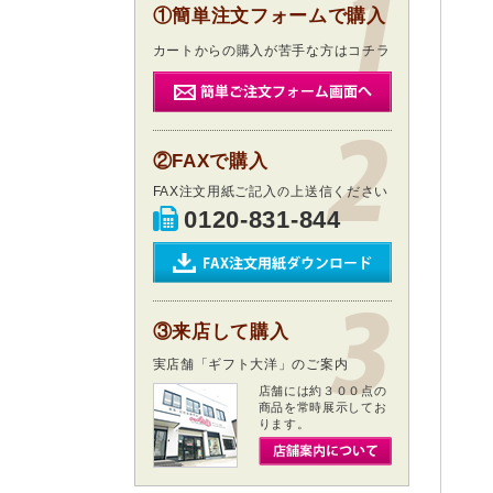
①簡単注文フォームで購入
カートからの購入が苦手な方はコチラ
②FAXで購入
FAX注文用紙ご記入の上送信ください
0120-831-844
③来店して購入
実店舗「ギフト大洋」のご案内
店舗には約３００点の
商品を常時展示してお
ります。