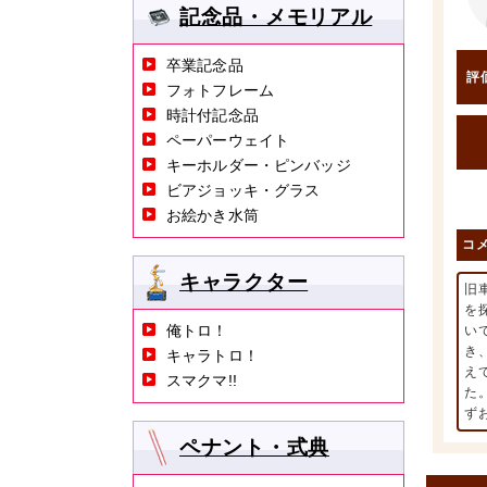
記念品・メモリアル
卒業記念品
評
フォトフレーム
時計付記念品
ペーパーウェイト
キーホルダー・ピンバッジ
ビアジョッキ・グラス
お絵かき水筒
コ
キャラクター
旧
を
俺トロ！
い
き
キャラトロ！
え
スマクマ!!
た
ず
ペナント・式典