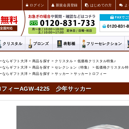
ログイン
新規会員登録
はじめての方
よ
FAXで
クリスタル
ブロンズ
表彰楯
フリー
セレクション
ーならギフト大洋
商品を探す
クリスタル
低価格クリスタル特集♪
ーならギフト大洋
商品を探す
セレクション（特集）
低価格クリスタル特
ーならギフト大洋
商品を探す
サッカー
サッカートロフィー
フィーAGW-4225 少年サッカー