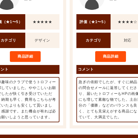
価（★1〜5）
★★★★★
評価（★1〜5）
★★★★☆
カテゴリ
デザイン
カテゴリ
対応
商品詳細
商品詳細
メント
コメント
車趣味のクラブで使うトロフィー
急ぎの依頼でしたが、すぐに納品
探していました。ややこしいお願
の問合せメールに返答してくださ
でしたが快く引き受けていただ
り、届いたトロフィーもHPの画
、納期も早く、費用もこちらが考
にも増して素敵な物でした。土台
ていたよりも安くして貰いまし
分の「優勝」などのバランスも良
。感謝です。また機会が有れば必
く、とても見栄えがする商品にな
お願いしようと思っています。
ていて、大満足でした。