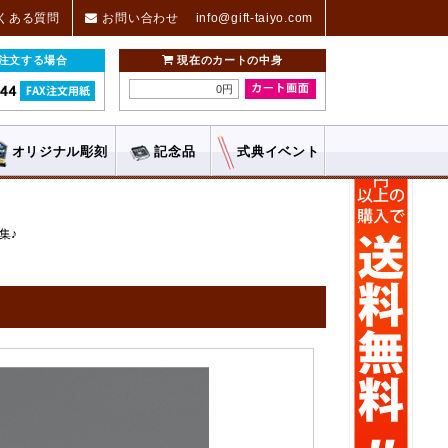
くある質問
お問い合わせ
info@gift-taiyo.com
ご注文する場合
現在のカートの中身
0円
オリジナル
彫刻
記念品
式典
イベント
集♪