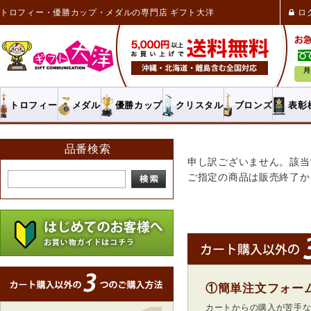
トロフィー・優勝カップ・メダルの専門店 ギフト大洋
ロ
トロフィー
メダル
優勝カップ
クリスタル
ブロンズ
表彰
品番検索
申し訳ございません。該当
ご指定の商品は販売終了か
①簡単注文フォー
カートからの購入が苦手