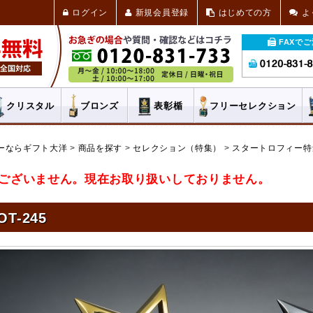
ログイン
新規会員登録
はじめての方
よ
FAXで
クリスタル
ブロンズ
表彰楯
フリー
セレクション
ーならギフト大洋
商品を探す
セレクション（特集）
スタートロフィー特
ございません。現在お取り扱いしておりません。
OT-245