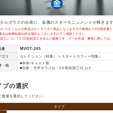
タルガラスの台座に、金属のスターモニュメントが輝きま
ついて】こちらの商品はセミオーダー商品となりますので納期が２0日間必要と
場合は納期短縮出来る場合もございますのでご相談ください。
刻加工について】2D彫刻加工を含んだ価格です。データ作成・費用に関しては
MVOT-245
品番
テゴリ
セレクション（特集） > スタートロフィー特集♪
■本体/キャスト製
材・他
■台座：光学ガラス台・2Ｄ彫刻加工仕上げ
イプの選択
と数量を選択してください。
タイプ