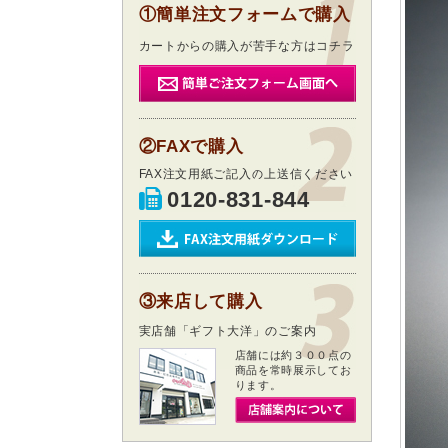
①簡単注文フォームで購入
カートからの購入が苦手な方はコチラ
②FAXで購入
FAX注文用紙ご記入の上送信ください
0120-831-844
③来店して購入
実店舗「ギフト大洋」のご案内
店舗には約３００点の
商品を常時展示してお
ります。