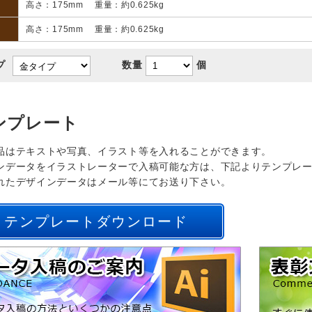
高さ：175mm 重量：約0.625kg
高さ：175mm 重量：約0.625kg
プ
数量
個
ンプレート
品はテキストや写真、イラスト等を入れることができます。
ンデータをイラストレーターで入稿可能な方は、下記よりテンプレ
れたデザインデータはメール等にてお送り下さい。
テンプレートダウンロード