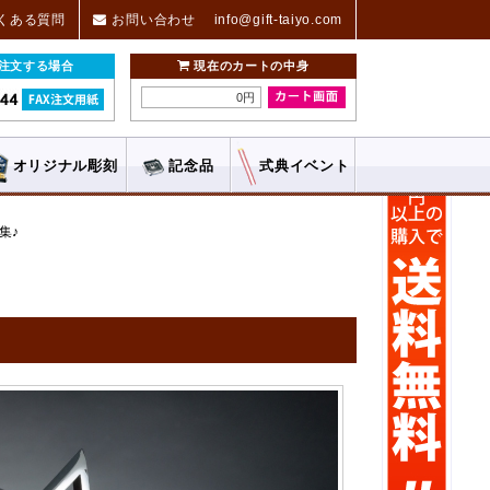
くある質問
お問い合わせ
info@gift-taiyo.com
ご注文する場合
現在のカートの中身
0円
オリジナル
彫刻
記念品
式典
イベント
集♪