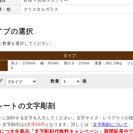
種目
野球 > 野球トロフィー
材・他
クリスタルガラス
イプの選択
と数量を選択してください。
タイプ
高さ：105mm 幅：60mm 奥行き：25mm 重量：約0.29kg プレ
0
プ
数量
個
レートの文字彫刻
トに刻印する文字を入力してください。文字サイズ・レイアウトの
ト文字刻印は
1文字15円
となります。詳しくは「
文字彫刻について
」
につき全商品「文字彫刻代無料キャンペーン」期間延長中