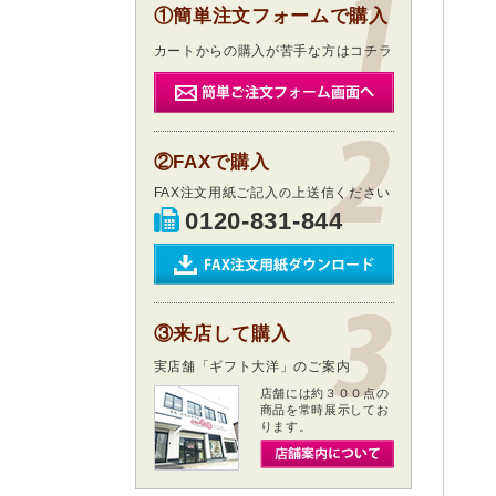
①簡単注文フォームで購入
カートからの購入が苦手な方はコチラ
②FAXで購入
FAX注文用紙ご記入の上送信ください
0120-831-844
③来店して購入
実店舗「ギフト大洋」のご案内
店舗には約３００点の
商品を常時展示してお
ります。