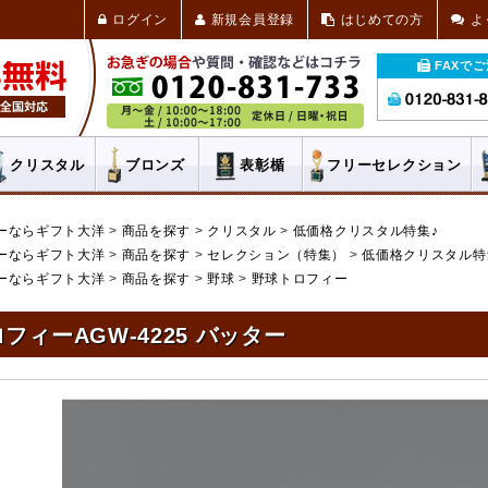
ログイン
新規会員登録
はじめての方
よ
FAXで
クリスタル
ブロンズ
表彰楯
フリー
セレクション
ーならギフト大洋
商品を探す
クリスタル
低価格クリスタル特集♪
ーならギフト大洋
商品を探す
セレクション（特集）
低価格クリスタル特
ーならギフト大洋
商品を探す
野球
野球トロフィー
フィーAGW-4225 バッター