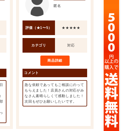
匿名
評価（★1〜5）
★★★★★
カテゴリ
対応
商品詳細
コメント
日
急な依頼であってもご相談にのって
もらえました！店員さんの対応がみ
像
なさん素晴らしくて感動しました！
部
次回もぜひお願いしたいです。
っ