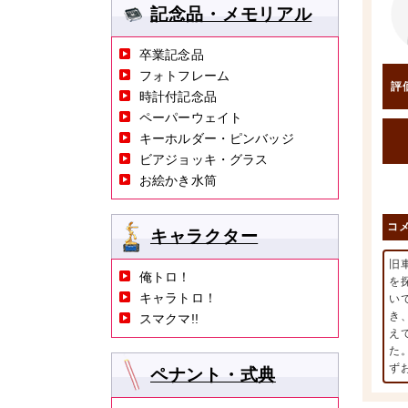
記念品・メモリアル
卒業記念品
フォトフレーム
評
時計付記念品
ペーパーウェイト
キーホルダー・ピンバッジ
ビアジョッキ・グラス
お絵かき水筒
コ
キャラクター
旧
俺トロ！
を
キャラトロ！
い
き
スマクマ!!
え
た
ず
ペナント・式典