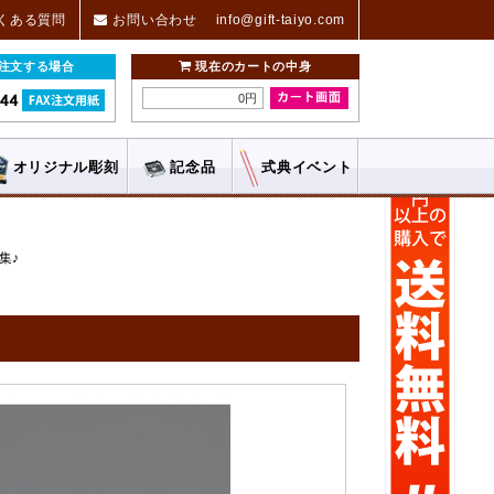
くある質問
お問い合わせ
info@gift-taiyo.com
ご注文する場合
現在のカートの中身
0円
オリジナル
彫刻
記念品
式典
イベント
集♪