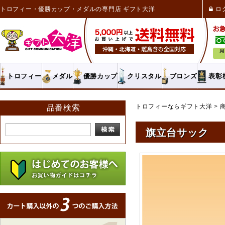
トロフィー・優勝カップ・メダルの専門店 ギフト大洋
ロ
トロフィー
メダル
優勝カップ
クリスタル
ブロンズ
表彰
トロフィーならギフト大洋
品番検索
旗立台サック