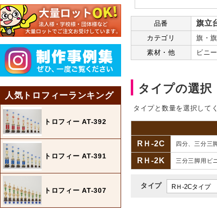
旗立
品番
カテゴリ
旗・旗
素材・他
ビニ
タイプの選択
人気トロフィーランキング
タイプと数量を選択して
トロフィー AT-392
RＨ-2C
四分、三分
トロフィー AT-391
RＨ-2K
三分三脚用ビ
タイプ
トロフィー AT-307