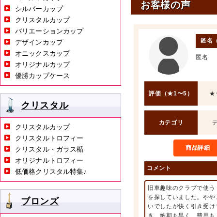
お客様の声
シルバーカップ
クリスタルカップ
バリエーションカップ
匿名
デザインカップ
オニックスカップ
匿名
オリジナルカップ
優勝カップケース
評価（★1〜5）
★
クリスタル
カテゴリ
クリスタルカップ
クリスタルトロフィー
商品詳細
クリスタル・ガラス楯
オリジナルトロフィー
コメント
低価格クリスタル特集♪
旧車趣味のクラブで使う
を探していました。やや
ブロンズ
いでしたが快く引き受け
き、納期も早く、費用も