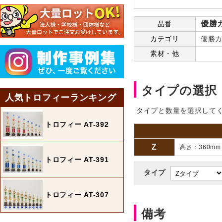
優勝
品番
カテゴリ
優勝カ
素材・他
タイプの選択
人気トロフィーランキング
タイプと数量を選択して
トロフィー AT-392
Z
高さ：360m
トロフィー AT-391
タイプ
トロフィー AT-307
備考