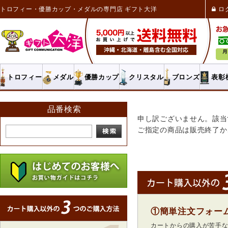
トロフィー・優勝カップ・メダルの専門店 ギフト大洋
ロ
トロフィー
メダル
優勝カップ
クリスタル
ブロンズ
表彰
品番検索
申し訳ございません。該当
ご指定の商品は販売終了か
①簡単注文フォー
カートからの購入が苦手