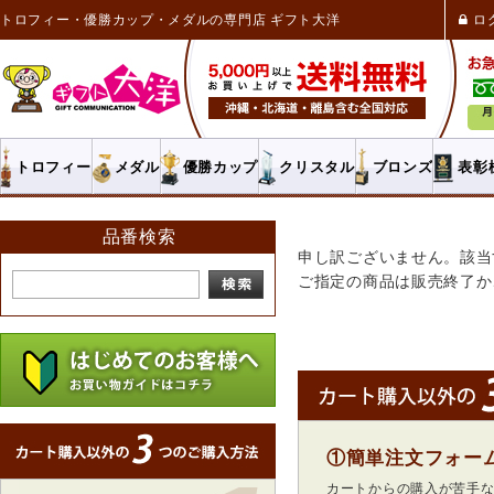
トロフィー・優勝カップ・メダルの専門店 ギフト大洋
ロ
トロフィー
メダル
優勝カップ
クリスタル
ブロンズ
表彰
品番検索
申し訳ございません。該当
ご指定の商品は販売終了か
①簡単注文フォー
カートからの購入が苦手