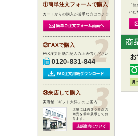
①簡単注文フォームで購入
「簡
いた
カートからの購入が苦手な方はコチラ
②FAXで購入
FAX注文用紙ご記入の上送信ください
0120-831-844
③来店して購入
実店舗「ギフト大洋」のご案内
店舗には約３００点の
商品を常時展示してお
ります。