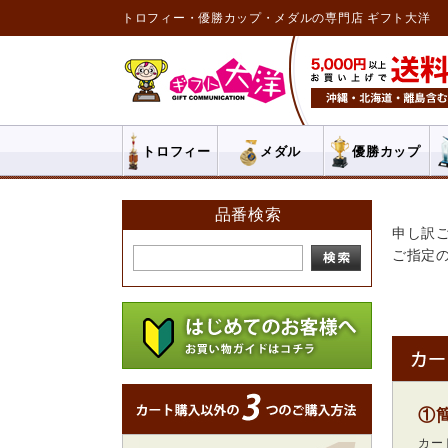
トロフィー・優勝カップ・メダルの専門店 ギフト大洋
トロフィー
メダル
優勝カップ
品番検索
申し訳
ご指定
①
カー