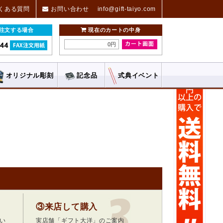
くある質問
お問い合わせ
info@gift-taiyo.com
ご注文する場合
現在のカートの中身
0円
オリジナル
彫刻
記念品
式典
イベント
③来店して購入
い
実店舗「ギフト大洋」のご案内