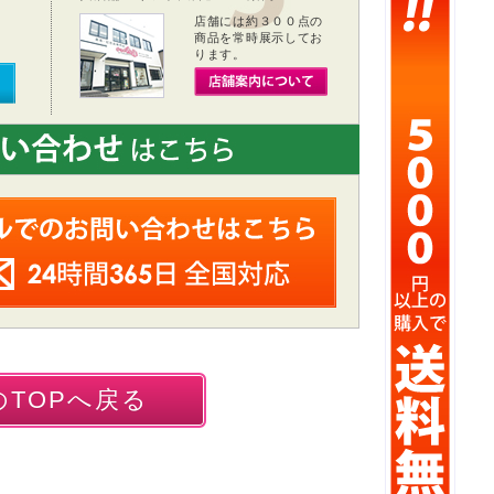
店舗には約３００点の
商品を常時展示してお
ります。
TOPへ戻る