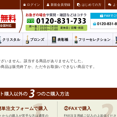
ログイン
新規会員登録
はじめての方
よ
FAXで
クリスタル
ブロンズ
表彰楯
フリー
セレクション
ございません。該当する商品がありませんでした。
の商品は販売終了か、ただ今お取扱いできない商品です。
簡単注文フォームで購入
②FAXで購入
トからの購入が苦手な方は通常の
FAX注文用紙ご記入の上送信くださ