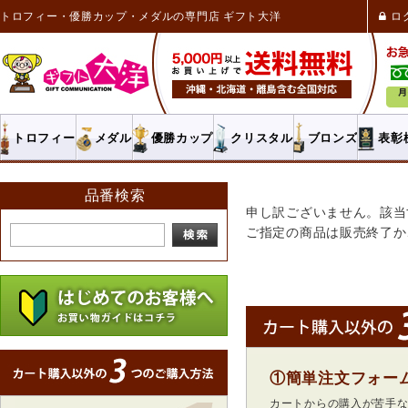
トロフィー・優勝カップ・メダルの専門店 ギフト大洋
ロ
トロフィー
メダル
優勝カップ
クリスタル
ブロンズ
表彰
品番検索
申し訳ございません。該当
ご指定の商品は販売終了か
①簡単注文フォー
カートからの購入が苦手