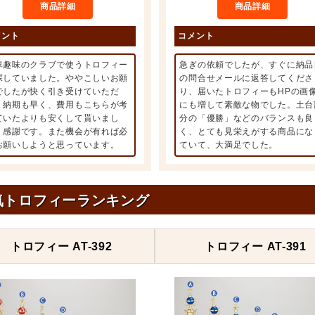
商品詳細
商品詳細
メント
コメント
車趣味のクラブで使うトロフィー
急ぎの依頼でしたが、すぐに納品
探していました。ややこしいお願
の問合せメールに返答してくださ
でしたが快く引き受けていただ
り、届いたトロフィーもHPの画
、納期も早く、費用もこちらが考
にも増して素敵な物でした。土台
ていたよりも安くして貰いまし
分の「優勝」などのバランスも良
。感謝です。また機会が有れば必
く、とても見栄えがする商品にな
お願いしようと思っています。
ていて、大満足でした。
気トロフィーランキング
トロフィー AT-392
トロフィー AT-391