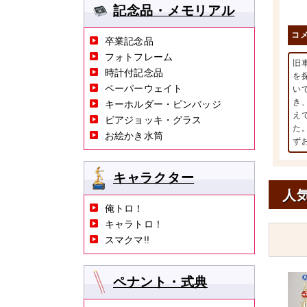
記念品・メモリアル
コ
卒業記念品
フォトフレーム
旧
時計付記念品
を
ペーパーウェイト
い
き
キーホルダー・ピンバッジ
え
ビアジョッキ・グラス
た
お絵かき水筒
ず
キャラクター
人
俺トロ！
キャラトロ！
スマクマ!!
ペナント・式典