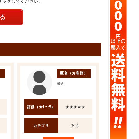
リックしてください。
）
匿名（お客様）
匿名
評価（★1〜5）
★★★★★
カテゴリ
対応