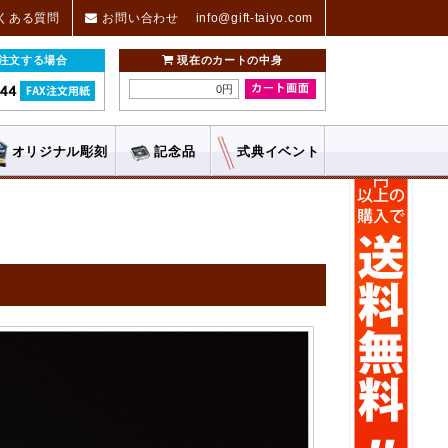
くある質問
お問い合わせ
info@gift-taiyo.com
ご注文する場合
現在のカートの中身
0円
オリジナル
彫刻
記念品
式典
イベント