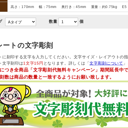
高さ：170mm 幅：75mm 奥行き：45mm 重量：約0.75kg E
プ
数量
個
レートの文字彫刻
トに刻印する文字を入力してください。文字サイズ・レイアウトの
ト文字刻印は
1文字15円
となります。詳しくは「
文字彫刻について
」
につき全商品「文字彫刻代無料キャンペーン」期間延長中
刻数は商品の数量と一致するようにお願い致します。