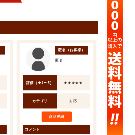
）
匿名（お客様）
匿名
評価（★1〜5）
★★★★★
カテゴリ
対応
商品詳細
コメント