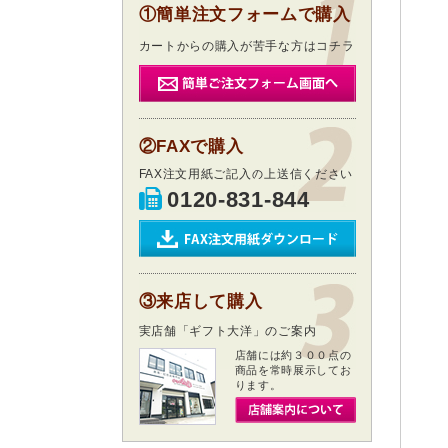
①簡単注文フォームで購入
カートからの購入が苦手な方はコチラ
②FAXで購入
FAX注文用紙ご記入の上送信ください
0120-831-844
③来店して購入
実店舗「ギフト大洋」のご案内
店舗には約３００点の
商品を常時展示してお
ります。