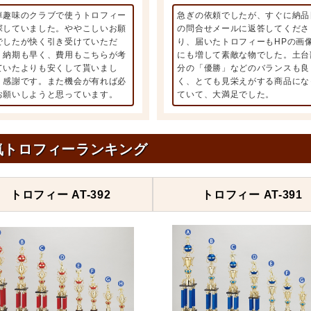
車趣味のクラブで使うトロフィー
急ぎの依頼でしたが、すぐに納品
探していました。ややこしいお願
の問合せメールに返答してくださ
でしたが快く引き受けていただ
り、届いたトロフィーもHPの画
、納期も早く、費用もこちらが考
にも増して素敵な物でした。土台
ていたよりも安くして貰いまし
分の「優勝」などのバランスも良
。感謝です。また機会が有れば必
く、とても見栄えがする商品にな
お願いしようと思っています。
ていて、大満足でした。
気トロフィーランキング
トロフィー AT-392
トロフィー AT-391