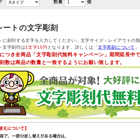
プ
数量
個
レートの文字彫刻
トに刻印する文字を入力してください。文字サイズ・レイアウトの
ト文字刻印は
1文字15円
となります。詳しくは「
文字彫刻について
」
につき全商品「文字彫刻代無料キャンペーン」期間延長中
刻数は商品の数量と一致するようにお願い致します。