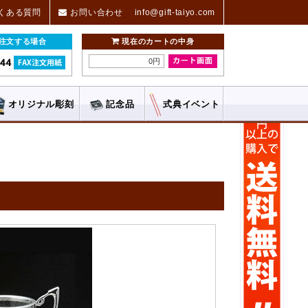
くある質問
お問い合わせ
info@gift-taiyo.com
ご注文する場合
現在のカートの中身
0円
オリジナル
彫刻
記念品
式典
イベント