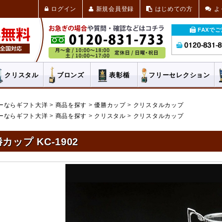
ログイン
新規会員登録
はじめての方
よ
FAXで
クリスタル
ブロンズ
表彰楯
フリー
セレクション
ーならギフト大洋
商品を探す
優勝カップ
クリスタルカップ
ーならギフト大洋
商品を探す
クリスタル
クリスタルカップ
カップ KC-1902