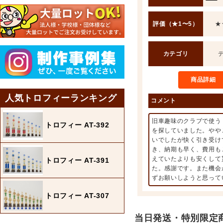
評価（★1〜5）
★
カテゴリ
商品詳細
人気トロフィーランキング
コメント
旧車趣味のクラブで使う
トロフィー AT-392
を探していました。やや
いでしたが快く引き受け
き、納期も早く、費用も
えていたよりも安くして
トロフィー AT-391
た。感謝です。また機会
ずお願いしようと思って
トロフィー AT-307
当日発送・特別限定