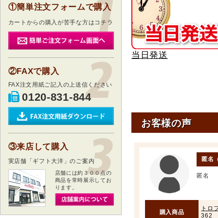
①簡単注文フォームで購入
カートからの購入が苦手な方はコチラ
当日発送
②FAXで購入
FAX注文用紙ご記入の上送信ください
0120-831-844
お客様の声
③来店して購入
匿名
実店舗「ギフト大洋」のご案内
店舗には約３００点の
匿名
商品を常時展示してお
ります。
トロフ
購入商品
362