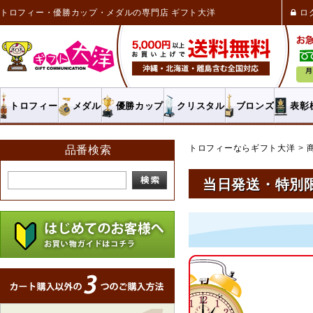
トロフィー・優勝カップ・メダルの専門店 ギフト大洋
ロ
トロフィー
メダル
優勝カップ
クリスタル
ブロンズ
表彰
トロフィーならギフト大洋
品番検索
当日発送・特別