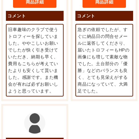
商品詳細
商品詳細
コメント
コメント
旧車趣味のクラブで使う
急ぎの依頼でしたが、す
トロフィーを探していま
ぐに納品日の問合せメー
した。ややこしいお願い
ルに返答してくださり、
でしたが快く引き受けて
届いたトロフィーもHPの
いただき、納期も早く、
画像にも増して素敵な物
費用もこちらが考えてい
でした。土台部分の「優
たよりも安くして貰いま
勝」などのバランスも良
した。感謝です。また機
く、とても見栄えがする
会が有れば必ずお願いし
商品になっていて、大満
ようと思っています。
足でした。