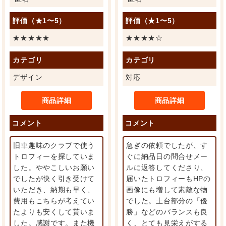
評価（★1〜5）
評価（★1〜5）
★★★★★
★★★★☆
カテゴリ
カテゴリ
デザイン
対応
商品詳細
商品詳細
コメント
コメント
旧車趣味のクラブで使う
急ぎの依頼でしたが、す
トロフィーを探していま
ぐに納品日の問合せメー
した。ややこしいお願い
ルに返答してくださり、
でしたが快く引き受けて
届いたトロフィーもHPの
いただき、納期も早く、
画像にも増して素敵な物
費用もこちらが考えてい
でした。土台部分の「優
たよりも安くして貰いま
勝」などのバランスも良
した。感謝です。また機
く、とても見栄えがする